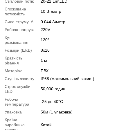
Світловий потік
20-22 Lm\LED
Споживана
10 Вт\метр
потужність
Сила струму, А
0.044 А\метр
Робоча напруга
220V
Кут
120°
розсіювання
Розміри (ШхВ)
8х16
Кратність
1 м
різання
Матеріал
ПВХ
Ступінь захисту
IP68 (максимальний захист)
Строк служби
50,000 годин
LED
Робоча
-25 до 40°С
температура
Упаковка
50м (1 упаковка)
Країна
виробника
Китай
товару