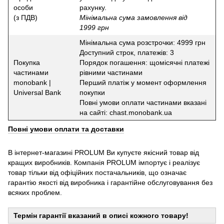
особи
рахунку.
(з ПДВ)
Мінімальна сума замовлення від
1999 грн
Мінімальна сума розстрочки: 4999 грн
Доступний строк, платежів: 3
Покупка
Порядок погашення: щомісячні платежі
частинами
рівними частинами
monobank |
Перший платіж у момент оформлення
Universal Bank
покупки
Повні умови оплати частинами вказані
на сайті: chast.monobank.ua
Повні умови оплати та доставки
В інтернет-магазині PROLUM Ви купуєте якісний товар від
кращих виробників. Компанія PROLUM імпортує і реалізує
товар тільки від офіційних постачальників, що означає
гарантію якості від виробника і гарантійне обслуговування без
всяких проблем.
Термін гарантії вказаний в описі кожного товару!