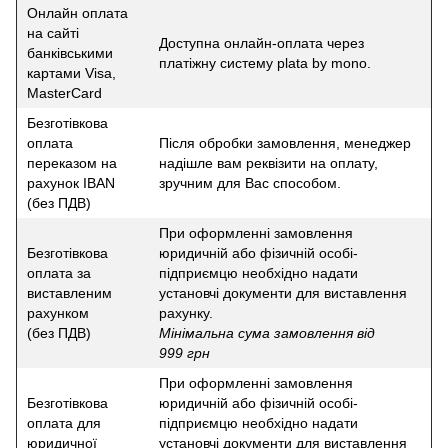
Онлайн оплата
на сайті
Доступна онлайн-оплата через
банківськими
платіжну систему plata by mono.
картами Visa,
MasterCard
Безготівкова
оплата
Після обробки замовлення, менеджер
переказом на
надішле вам реквізити на оплату,
рахунок IBAN
зручним для Вас способом.
(без ПДВ)
При оформленні замовлення
Безготівкова
юридичній або фізичній особі-
оплата за
підприємцю необхідно надати
виставленим
установчі документи для виставлення
рахунком
рахунку.
(без ПДВ)
Мінімальна сума замовлення від
999 грн
При оформленні замовлення
Безготівкова
юридичній або фізичній особі-
оплата для
підприємцю необхідно надати
юридичної
установчі документи для виставлення