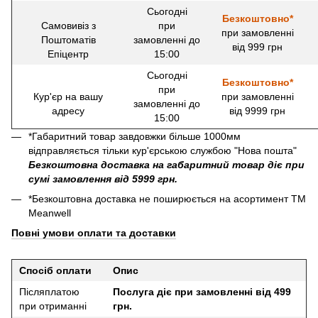
Сьогодні
Безкоштовно*
Самовивіз з
при
при замовленні
Поштоматів
замовленні до
від 999 грн
Епіцентр
15:00
Сьогодні
Безкоштовно*
при
Кур'єр на вашу
при замовленні
замовленні до
адресу
від 9999 грн
15:00
*Габаритний товар завдовжки більше 1000мм
відправляється тільки кур'єрською службою "Нова пошта"
Безкоштовна доставка на габаритний товар діє при
сумі замовлення від 5999 грн.
*Безкоштовна доставка не поширюється на асортимент ТМ
Meanwell
Повні умови оплати та доставки
Спосіб оплати
Опис
Післяплатою
Послуга діє при замовленні від 499
при отриманні
грн.