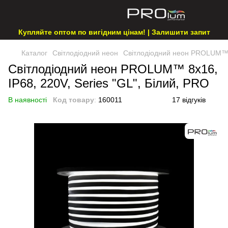
Купляйте оптом по вигідним цінам! | Залишити запит
Каталог
Світлодіодний неон
Світлодіодний неон PROLUM™ 8x
Світлодіодний неон PROLUM™ 8x16,
IP68, 220V, Series "GL", Білий, PRO
В наявності
Код товару
:
160011
17 відгуків