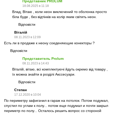
Представник PROLUM
18.08.2025 в 11:18
Влад, Вітаю , коли неон виключений то оболонка просто
біла буде , без відтінків на колір яким світить неон.
Відповісти
Віталій
08.11.2023 в 12:09
Есть ли в продаже к неону соеденяющие конекторы ?
Відповісти
Представитель Prolum
08.11.2023 в 14:43
Віталій, вітаю, всі комплектуючі йдуть окремо від товару ,
їх можна знайти в розділі Акссесуари.
Відповісти
Степан
17.12.2020 в 10:04
По периметру зафигачил в гараж на потолок. Потом подумал,
спустил по углам к полу... потом еще подумал и почти закрыл
периметр по полу... Осталось решить вопрос со стороной