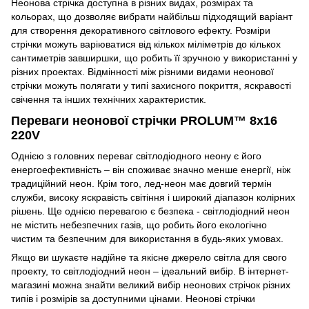
Неонова стрічка доступна в різних видах, розмірах та
кольорах, що дозволяє вибрати найбільш підходящий варіант
для створення декоративного світлового ефекту. Розміри
стрічки можуть варіюватися від кількох міліметрів до кількох
сантиметрів завширшки, що робить її зручною у використанні у
різних проектах. Відмінності між різними видами неонової
стрічки можуть полягати у типі захисного покриття, яскравості
свічення та інших технічних характеристик.
Переваги неонової стрічки PROLUM™ 8x16
220V
Однією з головних переваг світлодіодного неону є його
енергоефективність – він споживає значно менше енергії, ніж
традиційний неон. Крім того, лед-неон має довгий термін
служби, високу яскравість світіння і широкий діапазон колірних
рішень. Ще однією перевагою є безпека - світлодіодний неон
не містить небезпечних газів, що робить його екологічно
чистим та безпечним для використання в будь-яких умовах.
Якщо ви шукаєте надійне та якісне джерело світла для свого
проекту, то світлодіодний неон – ідеальний вибір. В інтернет-
магазині можна знайти великий вибір неонових стрічок різних
типів і розмірів за доступними цінами. Неонові стрічки