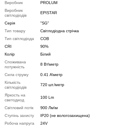
Виробник
PROLUM
Виробник
EPISTAR
світлодіодів
Серія
"SG"
Тип товару
Світлодіодна стрічка
Тип світлодіода
COB
CRI
90%
Колір
Білий
Споживана
8 Вт\метр
потужність
Сила струму
0.41 А\метр
Кількість
720 шт./метр
світлодіодів
Яркость на
100 Lm
светодиод
Світловий потік
900 Лм\м
Ступінь захисту
IP20 (не вологозахищена)
Робоча напруга
24V