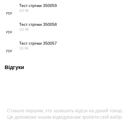
Тест стрічки 350059
112 КБ
PDF
Тест стрічки 350058
112 КБ
PDF
Тест стрічки 350057
111 КБ
PDF
Відгуки
Станьте першим, хто залишить відгук на даний товар.
Це допоможе іншим відвідувачам зробити свій вибір.