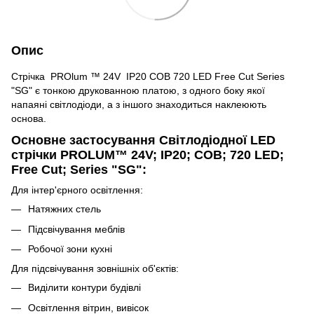
Опис
Стрічка PROlum ™ 24V IP20 СОВ 720 LED Free Cut Series
"SG" є тонкою друкованною платою, з одного боку якої
напаяні світлодіоди, а з іншого знаходиться наклеюють
основа.
Основне застосування Світлодіодної LED
стрічки PROLUM™ 24V; IP20; СОВ; 720 LED;
Free Cut; Series "SG":
Для інтер'єрного освітлення:
Натяжних стель
Підсвічування меблів
Робочої зони кухні
Для підсвічування зовнішніх об'єктів:
Виділити контури будівлі
Освітлення вітрин, вивісок