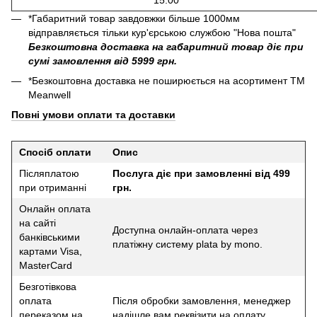
*Габаритний товар завдовжки більше 1000мм
відправляється тільки кур'єрською службою "Нова пошта"
Безкоштовна доставка на габаритний товар діє при
сумі замовлення від 5999 грн.
*Безкоштовна доставка не поширюється на асортимент ТМ
Meanwell
Повні умови оплати та доставки
Спосіб оплати
Опис
Післяплатою
Послуга діє при замовленні від 499
при отриманні
грн.
Онлайн оплата
на сайті
Доступна онлайн-оплата через
банківськими
платіжну систему plata by mono.
картами Visa,
MasterCard
Безготівкова
оплата
Після обробки замовлення, менеджер
переказом на
надішле вам реквізити на оплату,