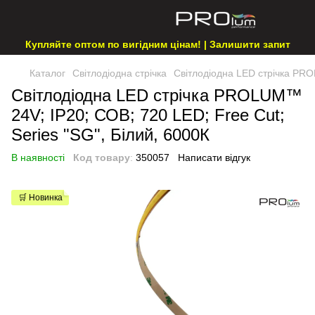
Купляйте оптом по вигідним цінам! | Залишити запит
Каталог
Світлодіодна стрічка
Світлодіодна LED стрічка PRO
Світлодіодна LED стрічка PROLUM™
24V; IP20; СОВ; 720 LED; Free Cut;
Series "SG", Білий, 6000К
В наявності
Код товару
:
350057
Написати відгук
🛒 Новинка