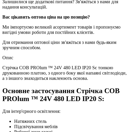
Залишилися ще додаткові питання? Зв'яжіться з нами для
надання консультацій.
Вас цікавить оптова ціна на цю позицію?
Ми імпортуємо великий асортимент товарів і пропонуємо
вигідні умови роботи для постійних клієнтів.
Для отримання оптової ціни зв'яжіться з нами будь-яким
зручним способом.
Опис
Стрічка СОВ PROlum ™ 24V 480 LED IP20 Sє тонкою
друкованною платою, з одного боку якої напаяні світлодіоди,
а з іншого знаходиться наклеюють основа.
Основне застосування Стрічка СОВ
PROlum ™ 24V 480 LED IP20 S:
Для інтер'єрного освітлення:
Натяжних стель
Підсвічування меблів
Робочої зони кухні