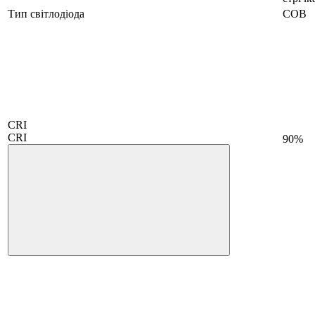
Тип світлодіода
COB
CRI
CRI
90%