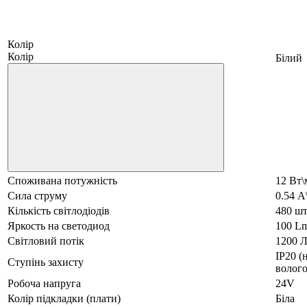
Колір
Колір
Білий
Споживана потужність
12 Вт\
Сила струму
0.54 А
Кількість світлодіодів
480 шт
Яркость на светодиод
100 L
Світловий потік
1200 
IP20 (
Ступінь захисту
волог
Робоча напруга
24V
Колір підкладки (плати)
Біла