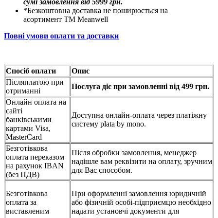
сумі замовлення від 5999 грн.
*Безкоштовна доставка не поширюється на
асортимент ТМ Meanwell
Повні умови оплати та доставки
Спосіб оплати
Опис
Післяплатою при
Послуга діє при замовленні від 499 грн.
отриманні
Онлайн оплата на
сайті
Доступна онлайн-оплата через платіжну
банківськими
систему plata by mono.
картами Visa,
MasterCard
Безготівкова
Після обробки замовлення, менеджер
оплата переказом
надішле вам реквізити на оплату, зручним
на рахунок IBAN
для Вас способом.
(без ПДВ)
Безготівкова
При оформленні замовлення юридичній
оплата за
або фізичній особі-підприємцю необхідно
виставленим
надати установчі документи для