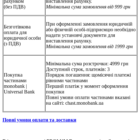
рахунком
виставлення рахунку.
(без ПДВ)
Мінімальна сума замовлення від 999 грн
При оформленні замовлення юридичній
Безготівкова
або фізичній особі-підприємцю необхідно
оплата для
надати установчі документи для
юридичної особи
виставлення рахунку.
(з ПДВ)
Мінімальна сума замовлення від 1999 грн
Мінімальна сума розстрочки: 4999 грн
Доступний строк, платежів: 3
Покупка
Порядок погашення: щомісячні платежі
частинами
рівними частинами
monobank |
Перший платіж у момент оформлення
Universal Bank
покупки
Повні умови оплати частинами вказані
на сайті: chast.monobank.ua
Повні умови оплати та доставки