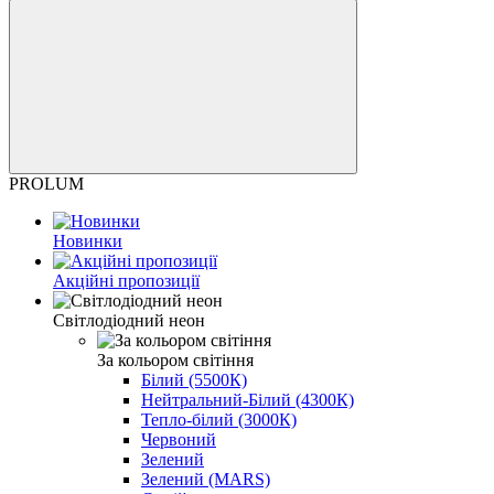
PROLUM
Новинки
Акційні пропозиції
Світлодіодний неон
За кольором світіння
Білий (5500К)
Нейтральний-Білий (4300К)
Тепло-білий (3000К)
Червоний
Зелений
Зелений (MARS)