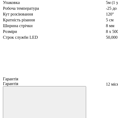
Упаковка
5м (1 
Робоча температура
-25 до
Кут розсіювання
120°
Кратність різання
5 см
Ширина стрічки
8 мм
Розміри
8 х 50
Строк служби LED
50,000
Гарантія
Гарантія
12 міс