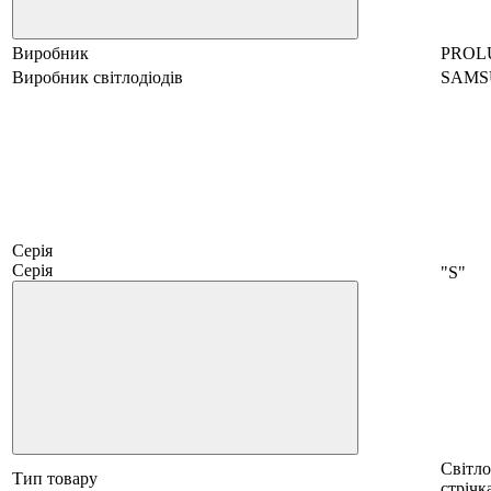
Виробник
PROL
Виробник світлодіодів
SAMS
Серія
Серія
"S"
Світло
Тип товару
стрічк