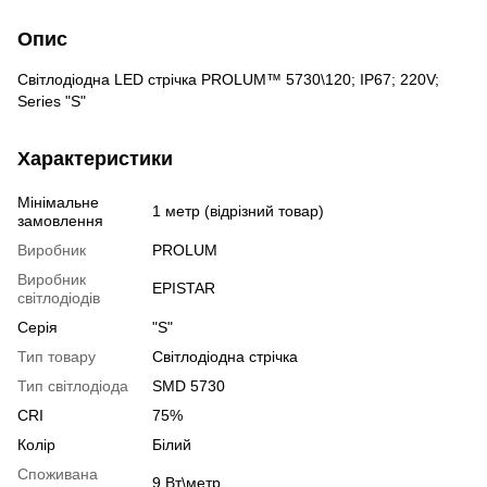
Опис
Світлодіодна LED стрічка PROLUM™ 5730\120; IP67; 220V;
Series "S"
Характеристики
Мінімальне
1 метр (відрізний товар)
замовлення
Виробник
PROLUM
Виробник
EPISTAR
світлодіодів
Серія
"S"
Тип товару
Світлодіодна стрічка
Тип світлодіода
SMD 5730
CRI
75%
Колір
Білий
Споживана
9 Вт\метр