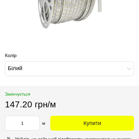
Колір
Білий
Закінчується
147.20 грн/м
Купити
м
Увійдіть на сайт
щоб відобразити накопичувальну знижку
%