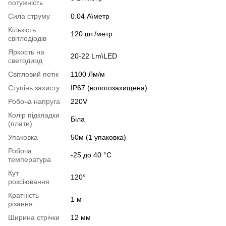
потужність
Сила струму
0.04 А\метр
Кількість
120 шт./метр
світлодіодів
Яркость на
20-22 Lm\LED
светодиод
Світловий потік
1100 Лм/м
Ступінь захисту
IP67 (вологозахищена)
Робоча напруга
220V
Колір підкладки
Біла
(плати)
Упаковка
50м (1 упаковка)
Робоча
-25 до 40 °C
температура
Кут
120°
розсіювання
Кратність
1 м
різання
Ширина стрічки
12 мм