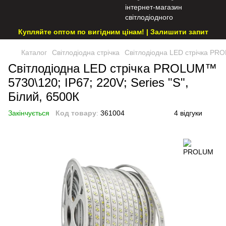
Купляйте оптом по вигідним цінам! | Залишити запит
Каталог
Світлодіодна стрічка
Світлодіодна LED стрічка PROL
Світлодіодна LED стрічка PROLUM™
5730\120; IP67; 220V; Series "S",
Білий, 6500К
Закінчується
Код товару
:
361004
4 відгуки