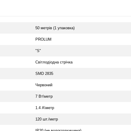
50 метрів (1 упаковка)
PROLUM
"S"
Світлодіодна стрічка
SMD 2835
Червоний
7 Вт\метр
1.4 А\метр
120 шт./метр
IP20 (не вологозахищена)