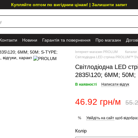
Купляйте оптом по вигідним цінам! | Залишити запит
Контакти
Новини
Гарантія та повернення
Про магазин
Догов
Інтернет-магазин PROLUM
Каталог
Світлодіодна LED стрічка PROLUM™ 5V; 
Світлодіодна LED ст
2835\120; 6ММ; 50M; 
В наявності
Написати відгук
46.92 грн/м
55.2
Увійдіть на сайт
щоб відобраз
%
Колір