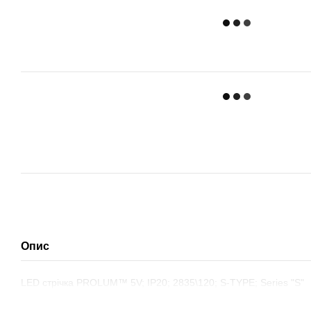
Опис
LED стрічка PROLUM™ 5V; IP20; 2835\120; S-TYPE; Series "S"