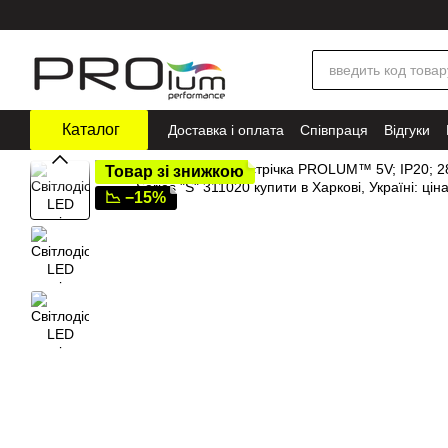
Перейти до основного контенту
Каталог
Доставка і оплата
Співпраця
Відгуки
Товар зі знижкою
📉 −15%