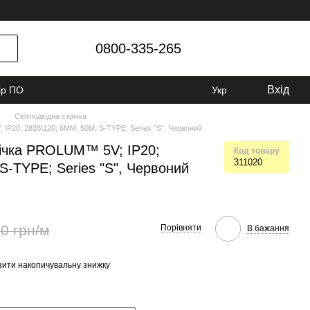
0800-335-265
Вхід
ір ПО
Укр
Світлодіодна стрічка
IP20; 2835\120; 6ММ; 50M; S-TYPE; Series "S", Червоний
річка PROLUM™ 5V; IP20;
Код товару
311020
S-TYPE; Series "S", Червоний
0 грн/м
Порівняти
В бажання
ити накопичувальну знижку