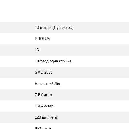
10 метрів (1 упаковка)
PROLUM
"S"
Світлодіодна стрічка
SMD 2835
Блакитний Лід
7 Вт\метр
1.4 А\метр
120 шт./метр
950 Лм/м