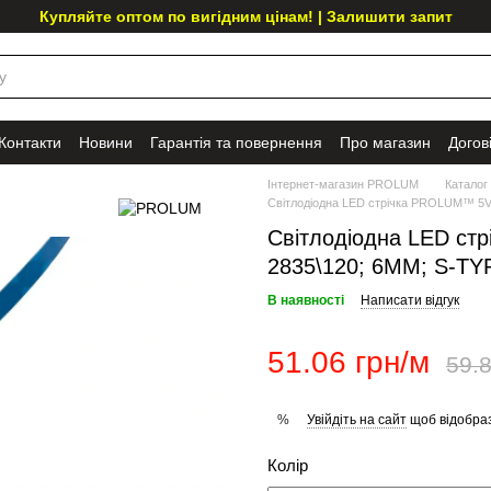
Купляйте оптом по вигідним цінам! | Залишити запит
Контакти
Новини
Гарантія та повернення
Про магазин
Догов
Інтернет-магазин PROLUM
Каталог
Світлодіодна LED стрічка PROLUM™ 5V; 
Світлодіодна LED ст
2835\120; 6ММ; S-TYP
В наявності
Написати відгук
51.06 грн/м
59.8
Увійдіть на сайт
щоб відобраз
%
Колір