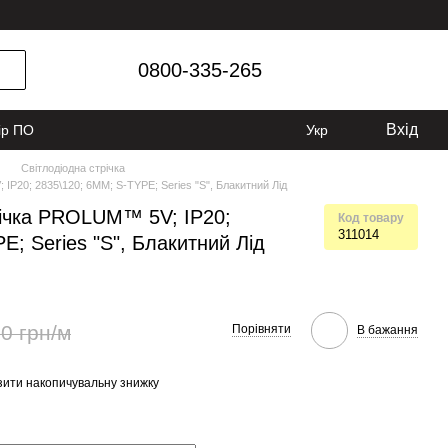
0800-335-265
Вхід
ір ПО
Укр
Світлодіодна стрічка
IP20; 2835\120; 6ММ; S-TYPE; Series "S", Блакитний Лід
річка PROLUM™ 5V; IP20;
Код товару
311014
E; Series "S", Блакитний Лід
0 грн/м
Порівняти
В бажання
ити накопичувальну знижку