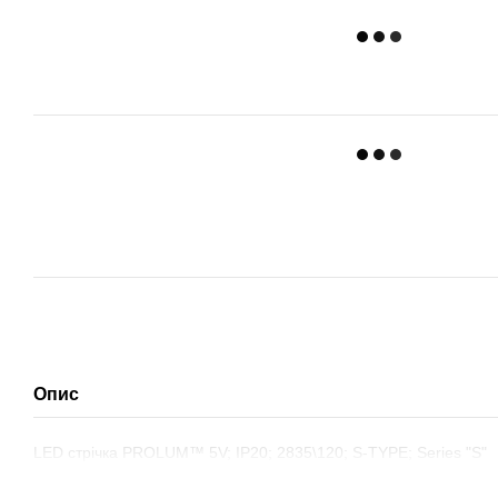
Опис
LED стрічка PROLUM™ 5V; IP20; 2835\120; S-TYPE; Series "S"