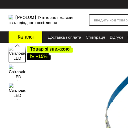
Перейти до основного контенту
Каталог
Доставка і оплата
Співпраця
Відгуки
Товар зі знижкою
📉 −15%