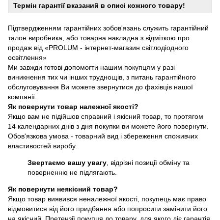
Термін гарантії вказаний в описі кожного товару!
Підтвердженням гарантійних зобов'язань служить гарантійний
талон виробника, або товарна накладна з відміткою про
продаж від «PROLUM - інтернет-магазин світлодіодного
освітлення»
Ми завжди готові допомогти нашим покупцям у разі
виникнення тих чи інших труднощів, з питань гарантійного
обслуговування Ви можете звернутися до фахівців нашої
компанії.
Як повернути товар належної якості?
Якщо вам не підійшов справний і якісний товар, то протягом
14 календарних днів з дня покупки ви можете його повернути.
Обов'язкова умова - товарний вид і збереження споживчих
властивостей виробу.
Звертаємо вашу увагу
, відрізні позиції обміну та
поверненню не підлягають.
Як повернути неякісний товар?
Якщо товар виявився неналежної якості, покупець має право
відмовитися від його придбання або попросити замінити його
на якісний. Претензії покупця до товару, для якого діє гарантія,