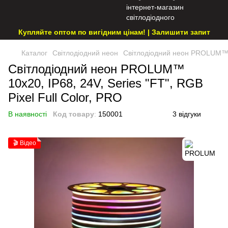
Купляйте оптом по вигідним цінам! | Залишити запит
Каталог
Світлодіодний неон
Світлодіодний неон PROLUM™ 10
Світлодіодний неон PROLUM™
10x20, IP68, 24V, Series "FT", RGB
Pixel Full Color, PRO
В наявності
Код товару
:
150001
3 відгуки
🎬 Відео