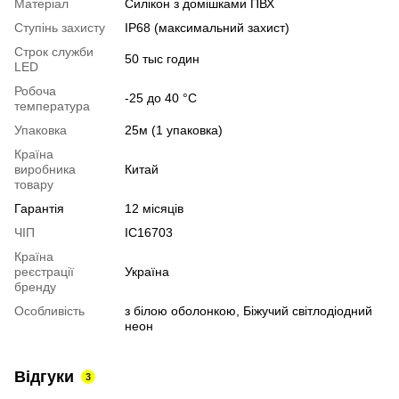
Матеріал
Силікон з домішками ПВХ
Ступінь захисту
IP68 (максимальний захист)
Строк служби
50 тыс годин
LED
Робоча
-25 до 40 °C
температура
Упаковка
25м (1 упаковка)
Країна
виробника
Китай
товару
Гарантія
12 місяців
ЧІП
IC16703
Країна
реєстрації
Україна
бренду
Особливість
з білою оболонкою, Біжучий світлодіодний
неон
Відгуки
3