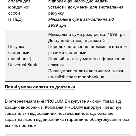
оплата для
підприємцю необхідно надати
юридичної
установчі документи для виставлення
особи
рахунку.
(з ПДВ)
Мінімальна сума замовлення від
1999 грн
Мінімальна сума розстрочки: 4999 грн
Доступний строк, платежів: 3
Покупка
Порядок погашення: щомісячні платежі
частинами
рівними частинами
monobank |
Перший платіж у момент оформлення
Universal Bank
покупки
Повні умови оплати частинами вказані
на сайті: chast.monobank.ua
Повні умови оплати та доставки
В інтернет-магазині PROLUM Ви купуєте якісний товар від
кращих виробників. Компанія PROLUM імпортує і реалізує
товар тільки від офіційних постачальників, що означає
гарантію якості від виробника і гарантійне обслуговування без
всяких проблем.