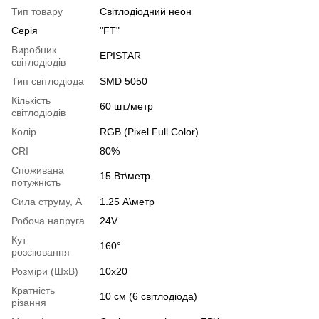
Тип товару
Світлодіодний неон
Серія
"FT"
Виробник
EPISTAR
світлодіодів
Тип світлодіода
SMD 5050
Кількість
60 шт./метр
світлодіодів
Колір
RGB (Pixel Full Color)
CRI
80%
Споживана
15 Вт\метр
потужність
Сила струму, А
1.25 А\метр
Робоча напруга
24V
Кут
160°
розсіювання
Розміри (ШхВ)
10х20
Кратність
10 см (6 світлодіода)
різання