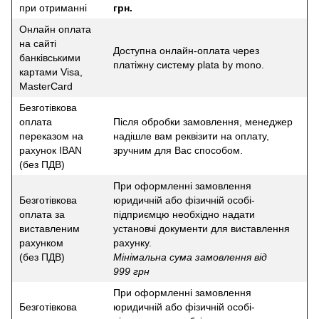
при отриманні
грн.
Онлайн оплата
на сайті
Доступна онлайн-оплата через
банківськими
платіжну систему plata by mono.
картами Visa,
MasterCard
Безготівкова
оплата
Після обробки замовлення, менеджер
переказом на
надішле вам реквізити на оплату,
рахунок IBAN
зручним для Вас способом.
(без ПДВ)
При оформленні замовлення
Безготівкова
юридичній або фізичній особі-
оплата за
підприємцю необхідно надати
виставленим
установчі документи для виставлення
рахунком
рахунку.
(без ПДВ)
Мінімальна сума замовлення від
999 грн
При оформленні замовлення
Безготівкова
юридичній або фізичній особі-