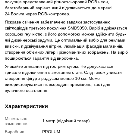
покупців представлений різнокольоровий RGB неон,
багатобарвний варіант, який підключається до мережі
24 Вольта через RGB-контролер.
Яскраве свічення забезпечено завдяки застосуванню
світлодіодів третього покоління SMD5050. Виріб відрізняється
хорошою гнучкістю, з його допомогою можна здійснити будь-
які дизайнерські задуми. Це оптимальний вибір для реклами:
вивіски, підсвічування вітрин, ілюмінація фасадів магазинів,
створення об'ємних літер і різноманітних зображень. На виріб
поширюється гарантія від виробника.
Уникайте згинання під гострим кутом. Не допускається
тривале підключення в змотаним стані. Слід також уникати
створення фігур з радіусом менше 10 см. Може
використовуватися як всередині приміщень, так і для
вуличного освітлення.
Характеристики
Мінімальне
1 метр (відрізний товар)
замовлення
Виробник
PROLUM