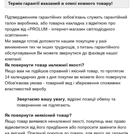
Термін гарантії вказаний в описі кожного товару!
Підтвердженням гарантійних зобов'язань служить гарантійний
талон виробника, або товарна накладна з відміткою про
продаж від «PROLUM - інтернет-магазин світлодіодного
освітлення»
Ми завжди готові допомогти нашим покупцям у разі
виникнення тих чи інших труднощів, з питань гарантійного
обслуговування Ви можете звернутися до фахівців нашої
компанії.
Як повернути товар належної якості?
Якщо вам не підійшов справний і якісний товар, то протягом
14 календарних днів з дня покупки ви можете його повернути.
Обов'язкова умова - товарний вид і збереження споживчих
властивостей виробу.
Звертаємо вашу увагу
, відрізні позиції обміну та
поверненню не підлягають.
Як повернути неякісний товар?
Якщо товар виявився неналежної якості, покупець має право
відмовитися від його придбання або попросити замінити його
на якісний. Претензії покупця до товару, для якого діє гарантія,