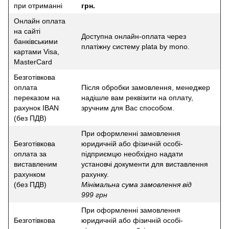
при отриманні
грн.
Онлайн оплата
на сайті
Доступна онлайн-оплата через
банківськими
платіжну систему plata by mono.
картами Visa,
MasterCard
Безготівкова
оплата
Після обробки замовлення, менеджер
переказом на
надішле вам реквізити на оплату,
рахунок IBAN
зручним для Вас способом.
(без ПДВ)
При оформленні замовлення
Безготівкова
юридичній або фізичній особі-
оплата за
підприємцю необхідно надати
виставленим
установчі документи для виставлення
рахунком
рахунку.
(без ПДВ)
Мінімальна сума замовлення від
999 грн
При оформленні замовлення
Безготівкова
юридичній або фізичній особі-