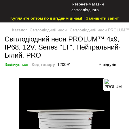
Купляйте оптом по вигідним цінам! | Залишити запит
Каталог
Світлодіодний неон
Світлодіодний неон PROLUM™ 4
Світлодіодний неон PROLUM™ 4x9,
IP68, 12V, Series "LT", Нейтральний-
Білий, PRO
Закінчується
Код товару
:
120091
6 відгуків