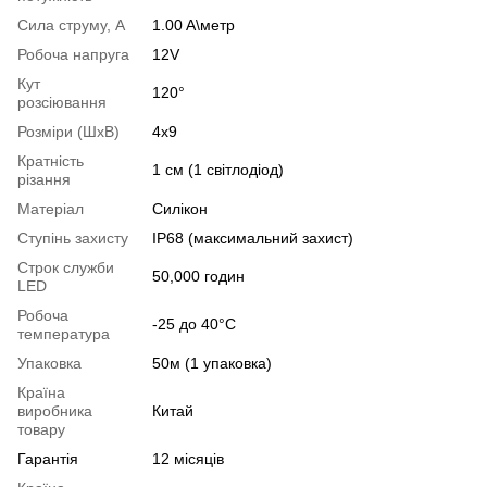
Сила струму, А
1.00 A\метр
Робоча напруга
12V
Кут
120°
розсіювання
Розміри (ШхВ)
4х9
Кратність
1 см (1 світлодіод)
різання
Матеріал
Силікон
Ступінь захисту
IP68 (максимальний захист)
Строк служби
50,000 годин
LED
Робоча
-25 до 40°С
температура
Упаковка
50м (1 упаковка)
Країна
виробника
Китай
товару
Гарантія
12 місяців