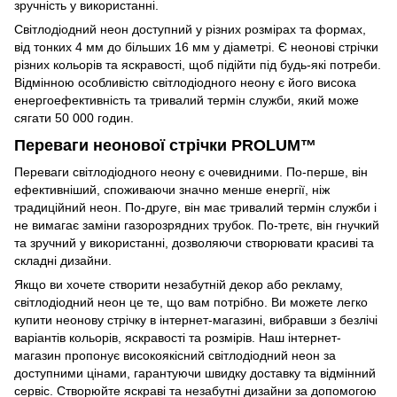
зручність у використанні.
Світлодіодний неон доступний у різних розмірах та формах,
від тонких 4 мм до більших 16 мм у діаметрі. Є неонові стрічки
різних кольорів та яскравості, щоб підійти під будь-які потреби.
Відмінною особливістю світлодіодного неону є його висока
енергоефективність та тривалий термін служби, який може
сягати 50 000 годин.
Переваги неонової стрічки PROLUM™
Переваги світлодіодного неону є очевидними. По-перше, він
ефективніший, споживаючи значно менше енергії, ніж
традиційний неон. По-друге, він має тривалий термін служби і
не вимагає заміни газорозрядних трубок. По-третє, він гнучкий
та зручний у використанні, дозволяючи створювати красиві та
складні дизайни.
Якщо ви хочете створити незабутній декор або рекламу,
світлодіодний неон це те, що вам потрібно. Ви можете легко
купити неонову стрічку в інтернет-магазині, вибравши з безлічі
варіантів кольорів, яскравості та розмірів. Наш інтернет-
магазин пропонує високоякісний світлодіодний неон за
доступними цінами, гарантуючи швидку доставку та відмінний
сервіс. Створюйте яскраві та незабутні дизайни за допомогою