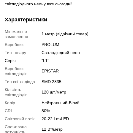
світлодіодного неону вже сьогодні!
Характеристики
Мінімальне
1 метр (відрізний товар)
замовлення
Виробник
PROLUM
Тип товару
Світлодіодний неон
Серія
"LT"
Виробник
EPISTAR
світлодіодів
Тип світлодіода
SMD 2835
Кількість
120 шт./метр
світлодіодів
Колір
Нейтральний-Білий
CRI
80%
Світловий потік
20-22 Lm\LED
Споживана
12 Вт\метр
потужність