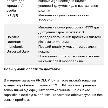
оплата для
підприємцю необхідно надати
юридичної
установчі документи для виставлення
особи
рахунку.
(з ПДВ)
Мінімальна сума замовлення від
1999 грн
Мінімальна сума розстрочки: 4999 грн
Доступний строк, платежів: 3
Покупка
Порядок погашення: щомісячні платежі
частинами
рівними частинами
monobank |
Перший платіж у момент оформлення
Universal Bank
покупки
Повні умови оплати частинами вказані
на сайті: chast.monobank.ua
Повні умови оплати та доставки
В інтернет-магазині PROLUM Ви купуєте якісний товар від
кращих виробників. Компанія PROLUM імпортує і реалізує
товар тільки від офіційних постачальників, що означає
гарантію якості від виробника і гарантійне обслуговування без
всяких проблем.