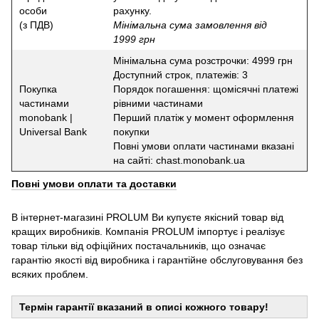
особи
рахунку.
(з ПДВ)
Мінімальна сума замовлення від
1999 грн
Мінімальна сума розстрочки: 4999 грн
Доступний строк, платежів: 3
Покупка
Порядок погашення: щомісячні платежі
частинами
рівними частинами
monobank |
Перший платіж у момент оформлення
Universal Bank
покупки
Повні умови оплати частинами вказані
на сайті: chast.monobank.ua
Повні умови оплати та доставки
В інтернет-магазині PROLUM Ви купуєте якісний товар від
кращих виробників. Компанія PROLUM імпортує і реалізує
товар тільки від офіційних постачальників, що означає
гарантію якості від виробника і гарантійне обслуговування без
всяких проблем.
Термін гарантії вказаний в описі кожного товару!