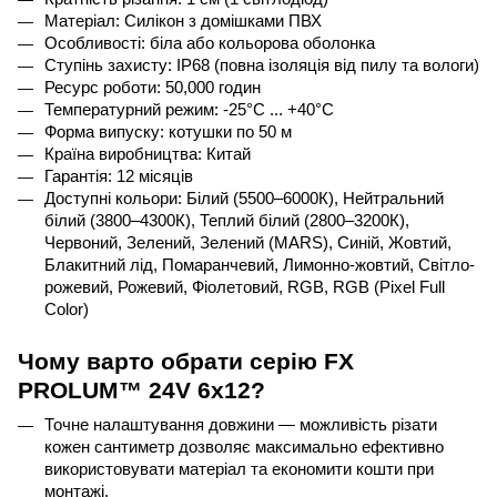
Матеріал: Силікон з домішками ПВХ
Особливості: біла або кольорова оболонка
Ступінь захисту: 
IP
68 (повна ізоляція від пилу та вологи)
Ресурс роботи: 50,000 годин
Температурний режим: -25°C ... +40°C
Форма випуску: котушки по 50 м
Країна виробництва: Китай
Гарантія: 12 місяців
Доступні кольори: Білий (5500–6000К), Нейтральний 
білий (3800–4300К), Теплий білий (2800–3200К), 
Червоний, Зелений, Зелений (MARS), Синій, Жовтий, 
Блакитний лід, Помаранчевий, Лимонно-жовтий, Світло-
рожевий, Рожевий, Фіолетовий, RGB, RGB (Pixel Full 
Color)
Чому варто обрати серію 
FX
PROLUM
™ 24
V
 6
x
12?
Точне налаштування довжини — можливість різати 
кожен сантиметр дозволяє максимально ефективно 
використовувати матеріал та економити кошти при 
монтажі.