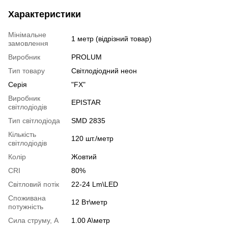
Характеристики
Мінімальне
1 метр (відрізний товар)
замовлення
Виробник
PROLUM
Тип товару
Світлодіодний неон
Серія
"FX"
Виробник
EPISTAR
світлодіодів
Тип світлодіода
SMD 2835
Кількість
120 шт./метр
світлодіодів
Колір
Жовтий
CRI
80%
Світловий потік
22-24 Lm\LED
Споживана
12 Вт\метр
потужність
Сила струму, А
1.00 A\метр