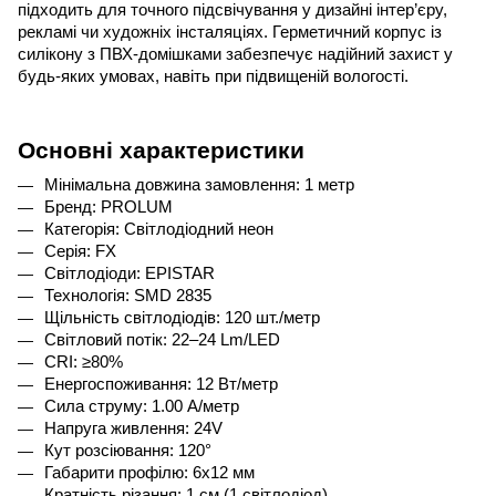
підходить для точного підсвічування у дизайні інтер’єру, 
рекламі чи художніх інсталяціях. 
Герметичний корпус із 
силікону з ПВХ-домішками забезпечує надійний захист у 
будь-яких умовах, навіть при підвищеній вологості.
Основні характеристики
Мінімальна довжина замовлення: 1 метр
Бренд: PROLUM
Категорія: Світлодіодний неон
Серія: FX
Світлодіоди: EPISTAR
Технологія: SMD 2835
Щільність світлодіодів: 120 шт./метр
Світловий потік: 22–24 Lm/LED
CRI: ≥80%
Енергоспоживання: 12 Вт/метр
Сила струму: 1.00 A/метр
Напруга живлення: 24V
Кут розсіювання: 120°
Габарити профілю: 6x12 мм
Кратність різання: 1 см (1 світлодіод)