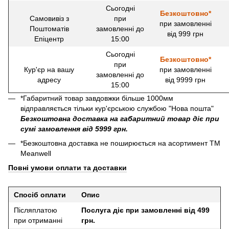
Сьогодні
Безкоштовно*
Самовивіз з
при
при замовленні
Поштоматів
замовленні до
від 999 грн
Епіцентр
15:00
Сьогодні
Безкоштовно*
при
Кур'єр на вашу
при замовленні
замовленні до
адресу
від 9999 грн
15:00
*Габаритний товар завдовжки більше 1000мм
відправляється тільки кур'єрською службою "Нова пошта"
Безкоштовна доставка на габаритний товар діє при
сумі замовлення від 5999 грн.
*Безкоштовна доставка не поширюється на асортимент ТМ
Meanwell
Повні умови оплати та доставки
Спосіб оплати
Опис
Післяплатою
Послуга діє при замовленні від 499
при отриманні
грн.