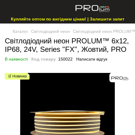
Купляйте оптом по вигідним цінам! | Залишити запит
Каталог
Світлодіодний неон
Світлодіодний неон PROLUM™ 6
Світлодіодний неон PROLUM™ 6x12,
IP68, 24V, Series "FX", Жовтий, PRO
В наявності
Код товару
:
150022
Написати відгук
🛒 Новинка