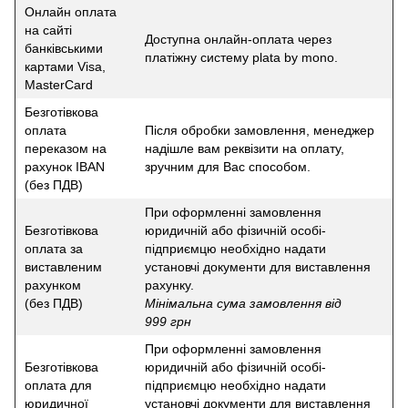
Онлайн оплата
на сайті
Доступна онлайн-оплата через
банківськими
платіжну систему plata by mono.
картами Visa,
MasterCard
Безготівкова
оплата
Після обробки замовлення, менеджер
переказом на
надішле вам реквізити на оплату,
рахунок IBAN
зручним для Вас способом.
(без ПДВ)
При оформленні замовлення
Безготівкова
юридичній або фізичній особі-
оплата за
підприємцю необхідно надати
виставленим
установчі документи для виставлення
рахунком
рахунку.
(без ПДВ)
Мінімальна сума замовлення від
999 грн
При оформленні замовлення
Безготівкова
юридичній або фізичній особі-
оплата для
підприємцю необхідно надати
юридичної
установчі документи для виставлення