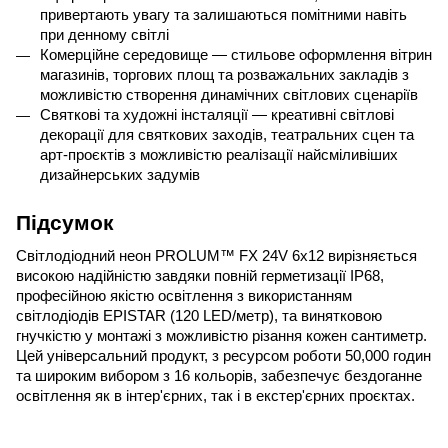
привертають увагу та залишаються помітними навіть 
при денному світлі
Комерційне середовище — стильове оформлення вітрин 
магазинів, торгових площ та розважальних закладів з 
можливістю створення динамічних світлових сценаріїв
Святкові та художні інсталяції — креативні світлові 
декорації для святкових заходів, театральних сцен та 
арт-проєктів з можливістю реалізації найсміливіших 
дизайнерських задумів
Підсумок
Світлодіодний неон PROLUM™ FX 24V 6x12 вирізняється 
високою надійністю завдяки повній герметизації IP68, 
професійною якістю освітлення з використанням 
світлодіодів EPISTAR (120 LED/метр), та винятковою 
гнучкістю у монтажі з можливістю різання кожен сантиметр. 
Цей універсальний продукт, з ресурсом роботи 50,000 годин 
та широким вибором з 16 кольорів, забезпечує бездоганне 
освітлення як в інтер'єрних, так і в екстер'єрних проєктах.