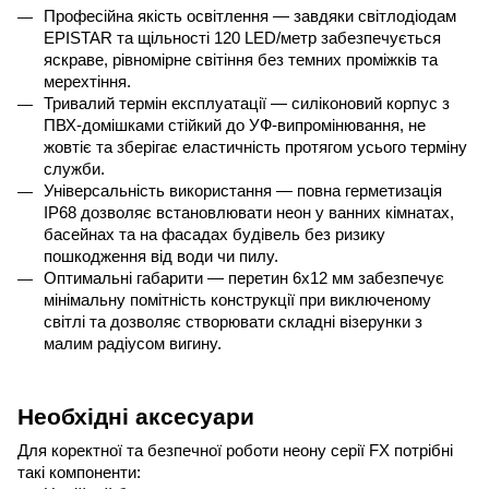
Професійна якість освітлення — завдяки світлодіодам 
EPISTAR
 та щільності 120 
LED
/метр забезпечується 
яскраве, рівномірне світіння без темних проміжків та 
мерехтіння.
Тривалий термін експлуатації — силіконовий корпус з 
ПВХ-домішками стійкий до УФ-випромінювання, не 
жовтіє та зберігає еластичність протягом усього терміну 
служби.
Універсальність використання — повна герметизація 
IP
68 дозволяє встановлювати неон у ванних кімнатах, 
басейнах та на фасадах будівель без ризику 
пошкодження від води чи пилу.
Оптимальні габарити — перетин 6
x
12 мм забезпечує 
мінімальну помітність конструкції при виключеному 
світлі та дозволяє створювати складні візерунки з 
малим радіусом вигину.
Необхідні аксесуари
Для коректної та безпечної роботи неону серії 
FX
 потрібні 
такі компоненти: