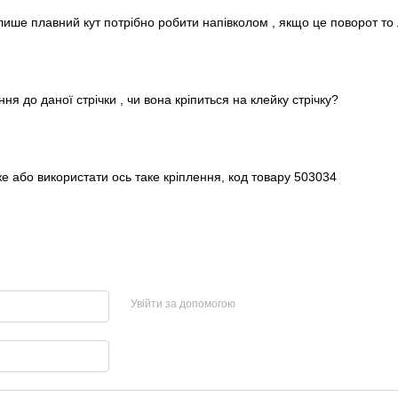
лише плавний кут потрібно робити напівколом , якщо це поворот то 
ння до даної стрічки , чи вона кріпиться на клейку стрічку?
вже або використати ось таке кріплення, код товару 503034
Увійти за допомогою