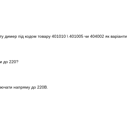
кту димер під кодом товару 401010 \ 401005 чи 404002 як варіанти
ти до 220?
ключати напряму до 220В.