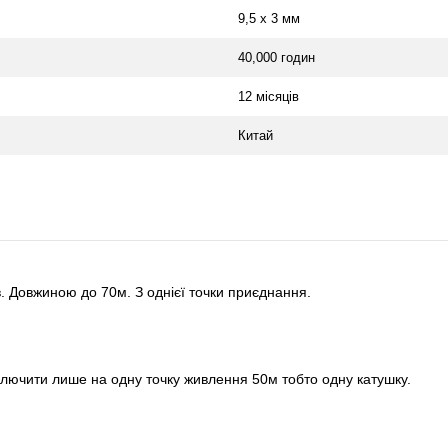
9,5 х 3 мм
40,000 годин
12 місяців
Китай
в. Довжиною до 70м. З однієї точки приєднання.
ідключити лише на одну точку живлення 50м тобто одну катушку.