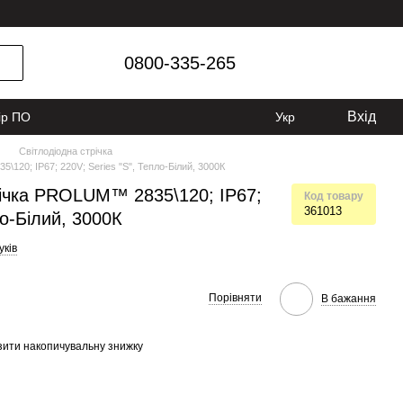
0800-335-265
Вхід
ір ПО
Укр
Світлодіодна стрічка
120; IP67; 220V; Series "S", Тепло-Білий, 3000К
річка PROLUM™ 2835\120; IP67;
Код товару
361013
ло-Білий, 3000К
уків
Порівняти
В бажання
ити накопичувальну знижку