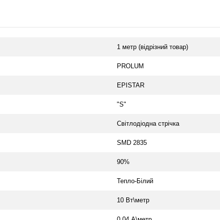
1 метр (відрізний товар)
PROLUM
EPISTAR
"S"
Світлодіодна стрічка
SMD 2835
90%
Тепло-Білий
10 Вт\метр
0.04 А\метр