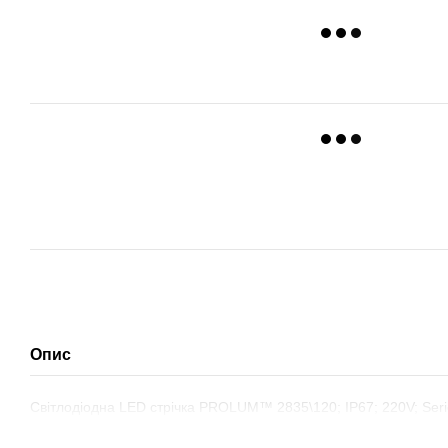
Опис
Світлодіодна LED стрічка PROLUM™ 2835\120; IP67; 220V; Seri