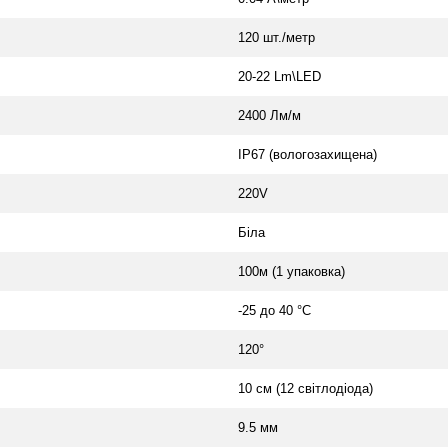
120 шт./метр
20-22 Lm\LED
2400 Лм/м
IP67 (вологозахищена)
220V
Біла
100м (1 упаковка)
-25 до 40 °C
120°
10 см (12 світлодіода)
9.5 мм