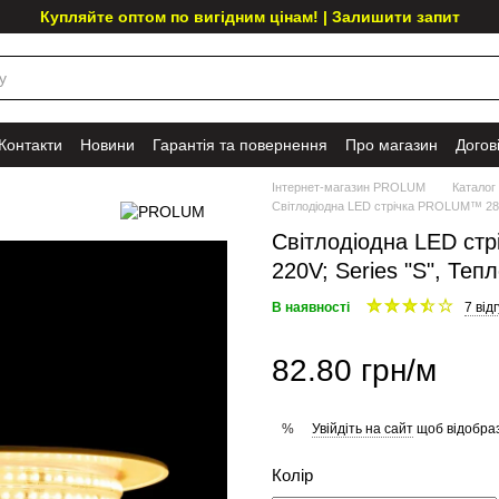
Купляйте оптом по вигідним цінам! | Залишити запит
Контакти
Новини
Гарантія та повернення
Про магазин
Догов
Інтернет-магазин PROLUM
Каталог
Світлодіодна LED стрічка PROLUM™ 2835\
Світлодіодна LED ст
220V; Series "S", Теп
В наявності
7 відг
82.80 грн/м
Увійдіть на сайт
щоб відобраз
%
Колір