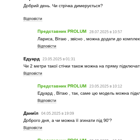
Добрий день. Чи стрічка димерується?
Відповісти
Представник PROLUM
28.07.2025 в 10:57
Лариса, Вітаю , звісно , можна додати до компле
Відповісти
Едуард
23.05.2025 в 01:31
Чи 2 метри такої стічки також можна на пряму підключа
Відповісти
Представник PROLUM
23.05.2025 в 10:12
Едуард , Вітаю , так, саме цю модель можна під
Відповісти
Даниїл
04.05.2025 в 19:09
Доброго дня, а чи можна її згинати під 90'?
Відповісти