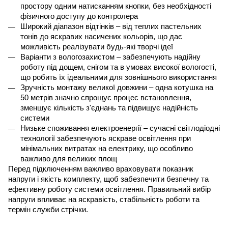
простору одним натисканням кнопки, без необхідності 
фізичного доступу до контролера
Широкий діапазон відтінків – від теплих пастельних 
тонів до яскравих насичених кольорів, що дає 
можливість реалізувати будь-які творчі ідеї
Варіанти з вологозахистом – забезпечують надійну 
роботу під дощем, снігом та в умовах високої вологості, 
що робить їх ідеальними для зовнішнього використання
Зручність монтажу великої довжини – одна котушка на 
50 метрів значно спрощує процес встановлення, 
зменшує кількість з'єднань та підвищує надійність 
системи
Низьке споживання електроенергії – сучасні світлодіодні 
технології забезпечують яскраве освітлення при 
мінімальних витратах на електрику, що особливо 
важливо для великих площ
Перед підключенням важливо враховувати показник 
напруги і якість комплекту, щоб забезпечити безпечну та 
ефективну роботу системи освітлення. Правильний вибір 
напруги впливає на яскравість, стабільність роботи та 
термін служби стрічки.