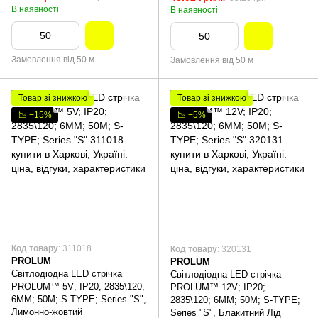
В наявності
В наявності
Замовлення від 50 м
Замовлення від 50 м
Товар зі знижкою
Товар зі знижкою
📉 −15%
📉 −5%
Код товару
: 311018
Код товару
: 320131
PROLUM
PROLUM
Світлодіодна LED стрічка
Світлодіодна LED стрічка
PROLUM™ 5V; IP20; 2835\120;
PROLUM™ 12V; IP20;
6ММ; 50M; S-TYPE; Series "S",
2835\120; 6ММ; 50M; S-TYPE;
Лимонно-жовтий
Series "S", Блакитний Лід