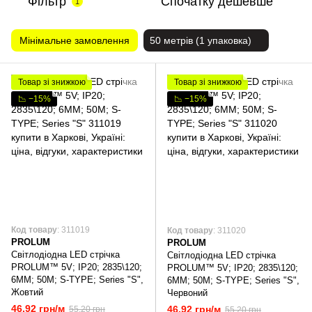
Фільтр
Спочатку дешевше
1
Мінімальне замовлення
50 метрів (1 упаковка)
Товар зі знижкою
Товар зі знижкою
📉 −15%
📉 −15%
Код товару
: 311019
Код товару
: 311020
PROLUM
PROLUM
Світлодіодна LED стрічка
Світлодіодна LED стрічка
PROLUM™ 5V; IP20; 2835\120;
PROLUM™ 5V; IP20; 2835\120;
6ММ; 50M; S-TYPE; Series "S",
6ММ; 50M; S-TYPE; Series "S",
Жовтий
Червоний
46.92 грн/м
46.92 грн/м
55.20 грн
55.20 грн