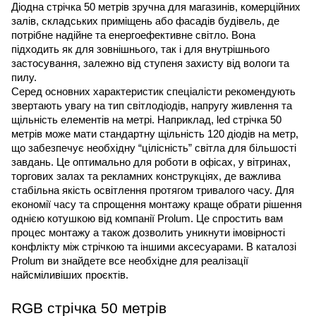
Діодна стрічка 50 метрів зручна для магазинів, комерційних 
залів, складських приміщень або фасадів будівель, де 
потрібне надійне та енергоефективне світло. Вона 
підходить як для зовнішнього, так і для внутрішнього 
застосування, залежно від ступеня захисту від вологи та 
пилу.
Серед основних характеристик спеціалісти рекомендують 
звертають увагу на тип світлодіодів, напругу живлення та 
щільність елементів на метрі. Наприклад, led стрічка 50 
метрів може мати стандартну щільність 120 діодів на метр, 
що забезпечує необхідну “цілісність” світла для більшості 
завдань. Це оптимально для роботи в офісах, у вітринах, 
торгових залах та рекламних конструкціях, де важлива 
стабільна якість освітлення протягом тривалого часу. Для 
економії часу та спрощення монтажу краще обрати рішення 
однією котушкою від компанії Prolum. Це спростить вам 
процес монтажу а також дозволить уникнути імовірності 
конфлікту між стрічкою та іншими аксесуарами. В каталозі 
Prolum ви знайдете все необхідне для реалізації 
найсміливіших проєктів.
RGB стрічка 50 метрів