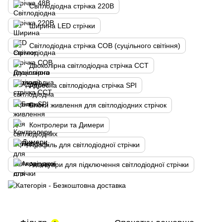
Світлодіодна стрічка 220В
Ширина LED стрічки
Світлодіодна стрічка COB (суцільного світіння)
Двоколірна cвітлодіодна стрічка CCT
Адресна світлодіодна стрічка SPI
Блоки живлення для світлодіодних стрічок
Контролери та Димери
Профіль для світлодіодної стрічки
Аксесуари для підключення світлодіодної стрічки