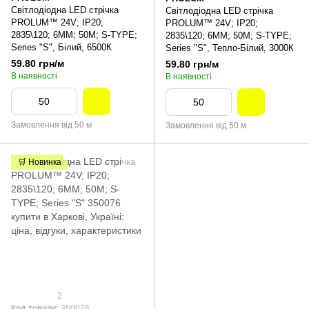
Світлодіодна LED стрічка
Світлодіодна LED стрічка
PROLUM™ 24V; IP20;
PROLUM™ 24V; IP20;
2835\120; 6ММ; 50M; S-TYPE;
2835\120; 6ММ; 50M; S-TYPE;
Series "S", Білий, 6500К
Series "S", Тепло-Білий, 3000К
59.80 грн/м
59.80 грн/м
В наявності
В наявності
Замовлення від 50 м
Замовлення від 50 м
🛒 Новинка
2
Код товару
: 350076