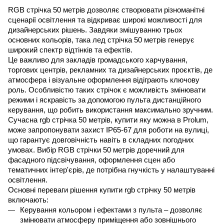
RGB стрічка 50 метрів дозволяє створювати різноманітні 
сценарії освітлення та відкриває широкі можливості для 
дизайнерських рішень. Завдяки змішуванню трьох 
основних кольорів, така лед стрічка 50 метрів генерує 
широкий спектр відтінків та ефектів.
Це важливо для закладів громадського харчування, 
торгових центрів, рекламних та дизайнерських проєктів, де 
атмосфера і візуальне оформлення відіграють ключову 
роль. Особливістю таких стрічок є можливість змінювати 
режими і яскравість за допомогою пульта дистанційного 
керування, що робить використання максимально зручним.
Сучасна rgb стрічка 50 метрів, купити яку можна в Prolum, 
може запропонувати захист IP65-67 для роботи на вулиці, 
що гарантує довговічність навіть в складних погодних 
умовах. Вибір RGB стрічки 50 метрів доречний для 
фасадного підсвічування, оформлення сцен або 
тематичних інтер'єрів, де потрібна гнучкість у налаштуванні 
освітлення.
Основні переваги рішення купити rgb стрічку 50 метрів 
включають:
Керування кольором і ефектами з пульта – дозволяє 
змінювати атмосферу приміщення або зовнішнього 