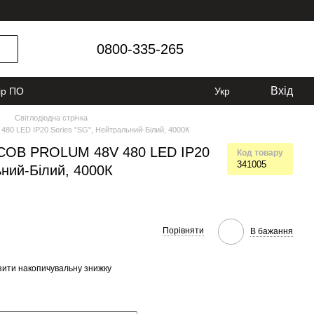
0800-335-265
Вхід
ір ПО
Укр
Світлодіодна стрічка
80 LED IP20 Series "SG", Нейтральний-Білий, 4000К
а СОВ PROLUM 48V 480 LED IP20
Код товару
341005
ьний-Білий, 4000К
Порівняти
В бажання
ити накопичувальну знижку