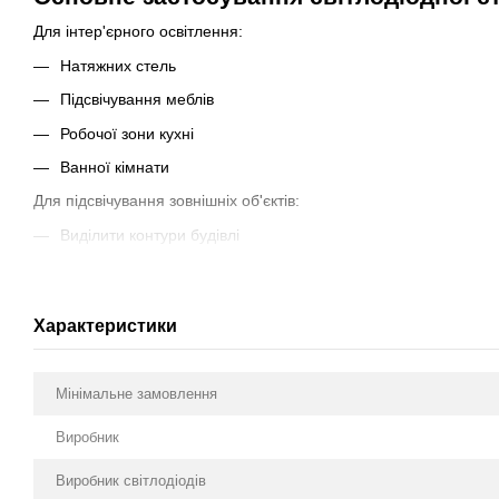
Для інтер'єрного освітлення:
Натяжних стель
Підсвічування меблів
Робочої зони кухні
Ванної кімнати
Для підсвічування зовнішніх об'єктів:
Виділити контури будівлі
Освітлення вітрин, вивісок
Об'єктів реклами
Характеристики
Контурній підсвічування фар
Переваги світлодіодної стрічки СОВ P
Мінімальне замовлення
Висока якість продукту
Виробник
Відповідність стандартам ROHs, CE
Економія до 90% електроенергії
Виробник світлодіодів