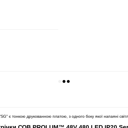
G" є тонкою друкованною платою, з одного боку якої напаяні світл
трічки СОВ PROLUM™ 48V 480 LED IP20 Ser