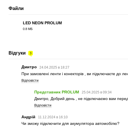
Файли
LED NEON PROLUM
0.8 МБ
PDF
Відгуки
3
Дмитро
24.04.2025 в 18:27
При замовлені ленти і конекторів , ви підключаєте до л
Відповісти
Представник PROLUM
25.04.2025 в 09:34
Дмитро, Добрий день , не підключаємо вам перед 
Відповісти
Андрій
11.12.2024 в 16:10
Чи зможу підключити для акумулятора автомобілю?