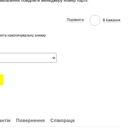
амовлення повідомте менеджеру номер партії.
Порівняти
В бажання
ити накопичувальну знижку
антія
Повернення
Співпраця