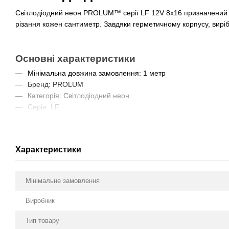
Світлодіодний неон PROLUM™ серії LF 12V 8x16 призначений дл
різання кожен сантиметр. Завдяки герметичному корпусу, виріб 
Основні характеристики
Мінімальна довжина замовлення: 1 метр
Бренд: PROLUM
Категорія: Світлодіодний неон
Серія: LF
Світлодіоди: EPISTAR
Тип світлодіода: SMD 2835
Щільність світлодіодів: 120 шт./метр
Характеристики
CRI: ≥80%
Світловий потік: 22–24 Lm/LED
Споживана потужність: 12 Вт/метр
Мінімальне замовлення
Сила струму: 1.00 A/метр
Робоча напруга: 12V
Виробник
Кут розсіювання світла: 120°
Габарити профілю: 8x16 мм
Тип товару