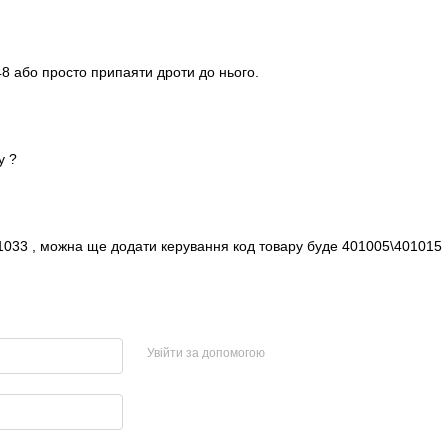
48 або просто припаяти дроти до нього.
у ?
1033 , можна ще додати керування код товару буде 401005\401015
Увійти за допомогою