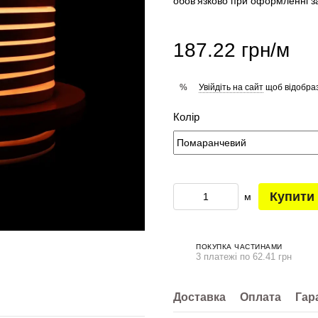
обов'язково при оформленні з
187.22 грн/м
Увійдіть на сайт
щоб відобраз
%
Колір
Купити
м
ПОКУПКА ЧАСТИНАМИ
3 платежі по 62.41 грн
Доставка
Оплата
Гар