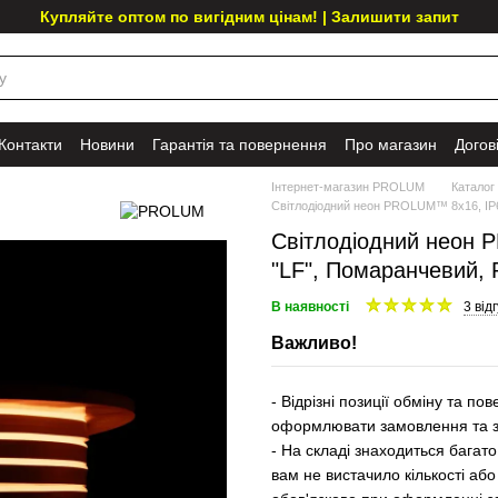
Купляйте оптом по вигідним цінам! | Залишити запит
Контакти
Новини
Гарантія та повернення
Про магазин
Догов
Інтернет-магазин PROLUM
Каталог
Світлодіодний неон PROLUM™ 8x16, IP6
Світлодіодний неон P
"LF", Помаранчевий,
В наявності
3 від
Важливо!
- Відрізні позиції обміну та 
оформлювати замовлення та за
- На складі знаходиться багато
вам не вистачило кількості або