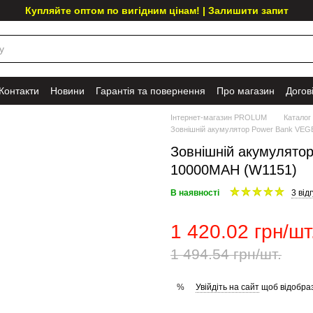
Купляйте оптом по вигідним цінам! | Залишити запит
Контакти
Новини
Гарантія та повернення
Про магазин
Догов
Інтернет-магазин PROLUM
Каталог
Зовнішній акумулятор Power Bank VE
Зовнішній акумулят
10000MAH (W1151)
В наявності
3 від
1 420.02 грн/шт
1 494.54 грн/шт.
Увійдіть на сайт
щоб відобраз
%