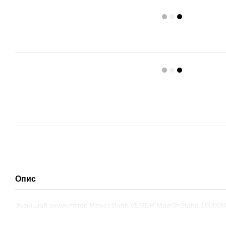
Опис
Зовнішній акумулятор Power Bank VEGER MagOnStand 10000M