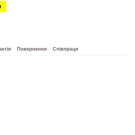
и
антія
Повернення
Співпраця