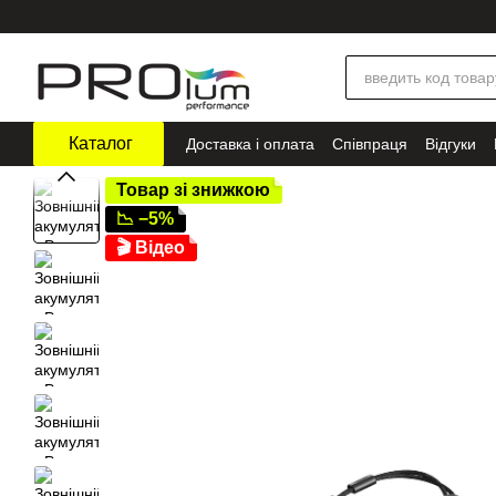
Перейти до основного контенту
Каталог
Доставка і оплата
Співпраця
Відгуки
Товар зі знижкою
📉 −5%
🎬 Відео