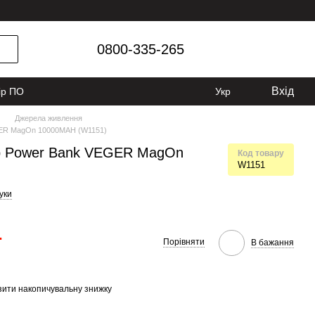
0800-335-265
Вхід
ір ПО
Укр
Джерела живлення
GER MagOn 10000MAH (W1151)
ор Power Bank VEGER MagOn
Код товару
W1151
гуки
.
Порівняти
В бажання
ити накопичувальну знижку