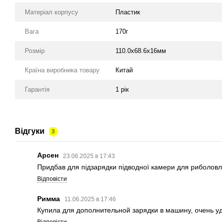
Матеріал корпусу
Пластик
Вага
170г
Розмір
110.0х68.6х16мм
Країна виробника товару
Китай
Гарантія
1 рік
Відгуки
3
Арсен
23.06.2025 в 17:43
Придбав для підзарядки підводної камери для риболовл
Відповісти
Римма
11.06.2025 в 17:46
Купила для дополнительной зарядки в машину, очень у
Відповісти