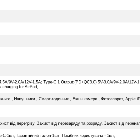
.5A/9V-2.0A/12V-1.5A; Type-C 1 Output:(PD+QC3.0) 5V-3.0A/9V-2.0A/12V-1.
charging for AirPod;
нига , Навушники , Смарт-годинник , Екшн камера , Фотоапарат, Apple i
хист від перегріву, Захист від перезаряду та розряду, Захист від перена
-C-1шт; Гарантійний талон-1шт; Посібник користувача - 1шт;