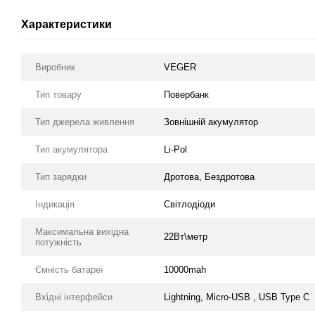
Характеристики
Виробник
VEGER
Тип товару
Повербанк
Тип джерела живлення
Зовнішній акумулятор
Тип акумулятора
Li-Pol
Тип зарядки
Дротова, Бездротова
Індикація
Світлодіоди
Максимальна вихідна
22Вт\метр
потужність
Ємність батареї
10000mah
Вхідні інтерфейси
Lightning, Micro-USB , USB Type С