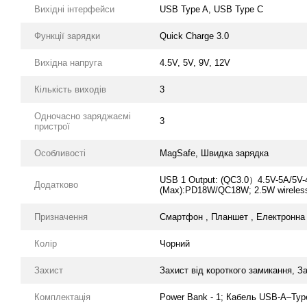
Вихідні інтерфейси
USB Type A, USB Type С
Функції зарядки
Quick Charge 3.0
Вихідна напруга
4.5V, 5V, 9V, 12V
Кількість виходів
3
Одночасно заряджаємі
3
пристрої
Особливості
MagSafe, Швидка зарядка
USB 1 Output: (QC3.0）4.5V-5A/5V-4
Додатково
(Max):PD18W/QC18W; 2.5W wireless 
Призначення
Смартфон , Планшет , Електронна к
Колір
Чорний
Захист
Захист від короткого замикання, За
Комплектація
Power Bank - 1; Кабель USB-A–Type