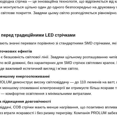
лодіодна стрічка — це інноваційна технологія, що відрізняється від
чіпи монтуються щільно один до одного безпосередньо на друковану
вітлове покриття. Завдяки цьому світло розподіляється рівномірно,
 перед традиційними LED стрічками
ають значні переваги порівняно зі стандартними SMD стрічками, які
 точкових ефектів
є безшовність світлової лінії. Завдяки щільному розташуванню чипі
по всій довжині, без характерних для SMD стрічок світлових крапок
де важливий естетичний вигляд і м’яке світло.
 меншому енергоспоживанні
ROLUM демонструє високу світловіддачу — до 110 люменів на ватт,
ри меншому споживанні електроенергії ви отримуєте більш яскраве т
у — комфортне освітлення з мінімальними витратами.
та підвищення довговічності
іддачі, COB стрічки мають менше нагрівання, що позитивно впливає 
з втрати яскравості і без ризику перегріву. Компанія PROLUM забезп