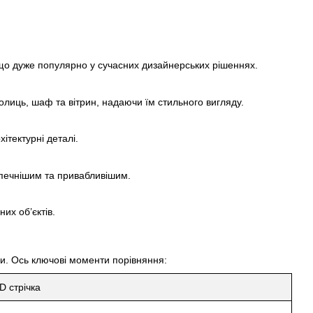
, що дуже популярно у сучасних дизайнерських рішеннях.
 полиць, шаф та вітрин, надаючи їм стильного вигляду.
ітектурні деталі.
езпечнішим та привабливішим.
их об’єктів.
и. Ось ключові моменти порівняння:
 стрічка