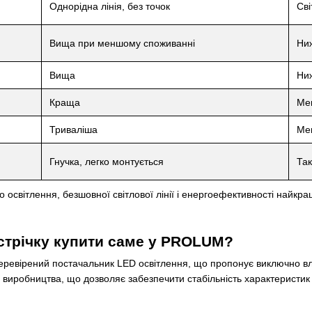
Однорідна лінія, без точок
Сві
Вища при меншому споживанні
Ни
Вища
Ни
Краща
Ме
Триваліша
Ме
Гнучка, легко монтується
Так
о освітлення, безшовної світлової лінії і енергоефективності найкр
стрічку купити саме у PROLUM?
евірений постачальник LED освітлення, що пропонує виключно влас
иробництва, що дозволяє забезпечити стабільність характеристик і 