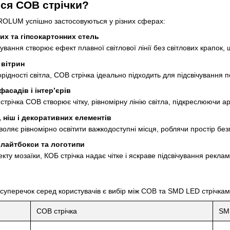
ся COB стрічки?
PROLUM успішно застосовуються у різних сферах:
их та гіпсокартонних стель
чування створює ефект плавної світлової лінії без світлових крапок
 вітрин
норідності світла, COB стрічка ідеально підходить для підсвічування
асадів і інтер’єрів
трічка COB створює чітку, рівномірну лінію світла, підкреслюючи арх
, ніш і декоративних елементів
воляє рівномірно освітити важкодоступні місця, роблячи простір б
, лайтбокси та логотипи
кту мозаїки, КОБ стрічка надає чітке і яскраве підсвічування рекламн
уперечок серед користувачів є вибір між COB та SMD LED стрічкам
COB стрічка
SMD