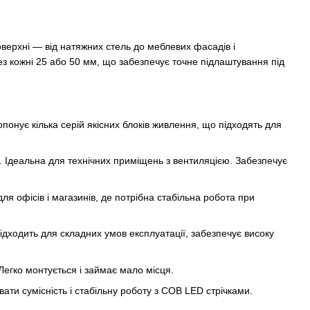
оверхні — від натяжних стель до меблевих фасадів і
рез кожні 25 або 50 мм, що забезпечує точне підлаштування під
онує кілька серій якісних блоків живлення, що підходять для
 Ідеальна для технічних приміщень з вентиляцією. Забезпечує
офісів і магазинів, де потрібна стабільна робота при
ідходить для складних умов експлуатації, забезпечує високу
егко монтується і займає мало місця.
ти сумісність і стабільну роботу з COB LED стрічками.