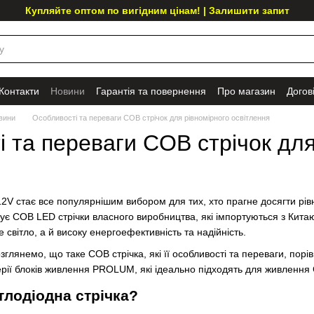
Купляйте оптом по вигідним цінам! | Залишити запит
Контакти
Новини
Гарантія та повернення
Про магазин
Догов
вини
Особливості та переваги COB стрічок для рівномірного освітлення
 та переваги COB стрічок для
12V стає все популярнішим вибором для тих, хто прагне досягти рів
є COB LED стрічки власного виробництва, які імпортуються з Китаю
 світло, а й високу енергоефективність та надійність.
озглянемо, що таке COB стрічка, які її особливості та переваги, по
ерії блоків живлення PROLUM, які ідеально підходять для живлення 
тлодіодна стрічка?