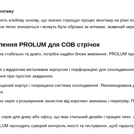
монтажу
мають клейову основу, що значно спрощує процес монтажу на різні п
ни легко згинаються і можуть бути обрізані за мітками, зазвичай че
влення PROLUM для COB стрічок
 стабільно та довго, потрібні надійні блоки живлення. PROLUM проп
я з відкритим металевим корпусом і перфорацією для охолодження.
ння при простих завданнях.
щений корпус і покращена система охолодження. Рекомендована для 
і.
 серія з розширеним захистом від коротких замикань і перегріву. П
серія для дому або офісу, що має стильний дизайн і працює тихо. Л
M проходить суворий контроль якості та тестування, щоб гарантува