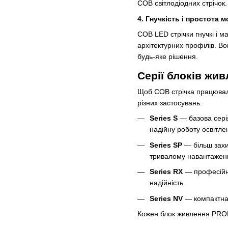
COB світлодіодних стрічок.
4. Гнучкість і простота 
COB LED стрічки гнучкі і 
архітектурних профілів. Во
будь-яке рішення.
Серії блоків жи
Щоб COB стрічка працювала
різних застосувань:
Series S
— базова сері
надійну роботу освітле
Series SP
— більш захи
тривалому навантаженн
Series RX
— професійна
надійність.
Series NV
— компактна 
Кожен блок живлення PROLU