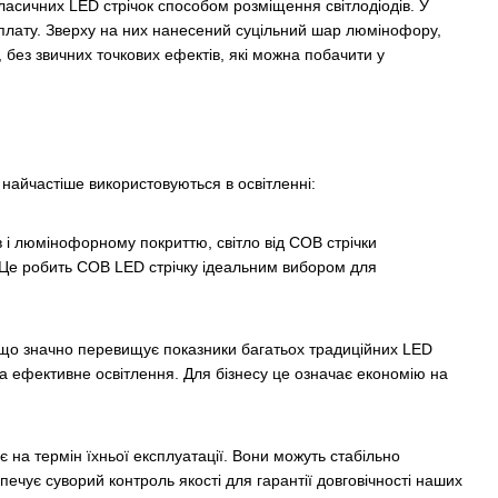
 класичних LED стрічок способом розміщення світлодіодів. У
 плату. Зверху на них нанесений суцільний шар люмінофору,
 без звичних точкових ефектів, які можна побачити у
 найчастіше використовуються в освітленні:
в і люмінофорному покриттю, світло від COB стрічки
. Це робить COB LED стрічку ідеальним вибором для
 що значно перевищує показники багатьох традиційних LED
а ефективне освітлення. Для бізнесу це означає економію на
на термін їхньої експлуатації. Вони можуть стабільно
ечує суворий контроль якості для гарантії довговічності наших