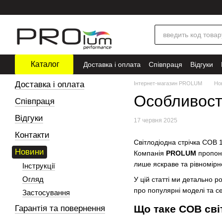
Перейти до основного контенту
Каталог
Доставка і оплата
Співпраця
Відгуки
Доставка і оплата
Інтернет-магазин PROLUM
Но
Особливості
Співпраця
Відгуки
17 червня 2025
Контакти
Світлодіодна стрічка COB 
Новини
Компанія
PROLUM
пропону
лише яскраве та рівномірне
Інструкції
Огляд
У цій статті ми детально р
про популярні моделі та с
Застосування
Що таке COB сві
Гарантія та повернення