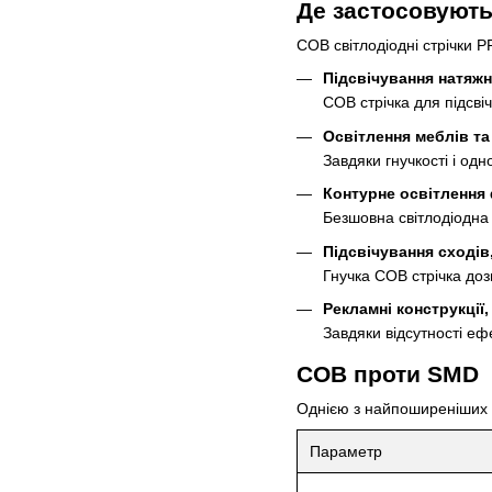
Де застосовують
COB світлодіодні стрічки 
Підсвічування натяжн
COB стрічка для підсві
Освітлення меблів та
Завдяки гнучкості і од
Контурне освітлення ф
Безшовна світлодіодна с
Підсвічування сходів
Гнучка COB стрічка доз
Рекламні конструкції
Завдяки відсутності ефе
COB проти SMD
Однією з найпоширеніших с
Параметр