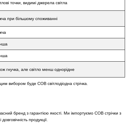
тлові точки, видимі джерела світла
жча при більшому споживанні
жча
нша
нша
ож гнучка, але світло менш однорідне
ащим вибором буде COB світлодіодна стрічка.
ний бренд з гарантією якості. Ми імпортуємо COB стрічки з
довговічність продукції.