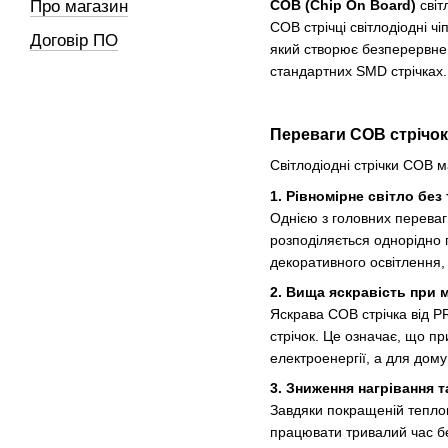
COB (Chip On Board)
світ
Про магазин
COB стрічці світлодіодні 
Договір ПО
який створює безперервне с
стандартних SMD стрічках.
Переваги COB стрічок
Світлодіодні стрічки COB м
1. Рівномірне світло без
Однією з головних переваг 
розподіляється однорідно 
декоративного освітлення, 
2. Вища яскравість при
Яскрава COB стрічка від P
стрічок. Це означає, що п
електроенергії, а для дом
3. Зниження нагрівання 
Завдяки покращеній теплов
працювати тривалий час бе