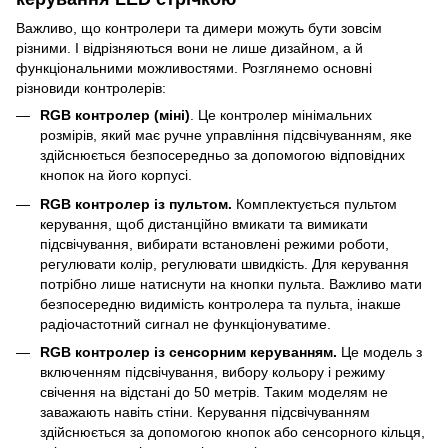
Важливо, що контролери та димери можуть бути зовсім
різними. І відрізняються вони не лише дизайном, а й
функціональними можливостями. Розглянемо основні
різновиди контролерів:
RGB контролер (міні)
. Це контролер мінімальних
розмірів, який має ручне управління підсвічуванням, яке
здійснюється безпосередньо за допомогою відповідних
кнопок на його корпусі.
RGB контролер із пультом.
Комплектується пультом
керування, щоб дистанційно вмикати та вимикати
підсвічування, вибирати встановлені режими роботи,
регулювати колір, регулювати швидкість. Для керування
потрібно лише натиснути на кнопки пульта. Важливо мати
безпосередню видимість контролера та пульта, інакше
радіочастотний сигнал не функціонуватиме.
RGB контролер із сенсорним керуванням.
Це модель з
включенням підсвічування, вибору кольору і режиму
свічення на відстані до 50 метрів. Таким моделям не
заважають навіть стіни. Керування підсвічуванням
здійснюється за допомогою кнопок або сенсорного кільця,