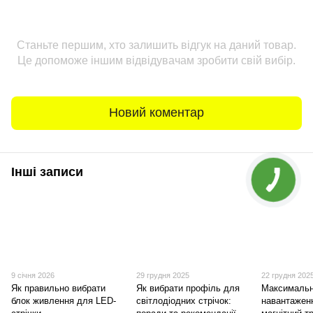
Станьте першим, хто залишить відгук на даний товар.
Це допоможе іншим відвідувачам зробити свій вибір.
Новий коментар
Інші записи
9 січня 2026
29 грудня 2025
22 грудня 202
Як правильно вибрати
Як вибрати профіль для
Максимальн
блок живлення для LED-
світлодіодних стрічок:
навантажен