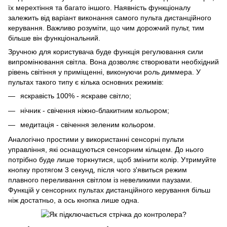
їх мерехтіння та багато іншого. Наявність функціоналу
залежить від варіант виконання самого пульта дистанційного
керування. Важливо розуміти, що чим дорожчий пульт, тим
більше він функціональний.
Зручною для користувача буде функція регулювання сили
випромінювання світла. Вона дозволяє створювати необхідний
рівень світіння у приміщенні, виконуючи роль диммера. У
пультах такого типу є кілька основних режимів:
яскравість 100% - яскраве світло;
нічник - свічення ніжно-блакитним кольором;
медитація - свічення зеленим кольором.
Аналогічно простими у використанні сенсорні пульти
управління, які оснащуються сенсорним кільцем. До нього
потрібно буде лише торкнутися, щоб змінити колір. Утримуйте
кнопку протягом 3 секунд, після чого з'явиться режим
плавного переливання світлом із невеликими паузами.
Функцій у сенсорних пультах дистанційного керування більш
ніж достатньо, а ось кнопка лише одна.