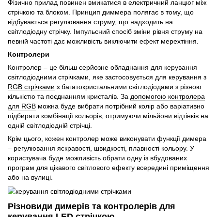
Фізично прилад повинен вмикатися в електричний ланцюг між
стрічкою та блоком. Принцип диммера полягає в тому, що
відбувається регулювання струму, що надходить на
світлодіодну стрічку. Імпульсний спосіб зміни рівня струму на
певній частоті дає можливість виключити ефект мерехтіння.
Контролери
Контролер – це більш серйозне обладнання для керування
світлодіодними стрічками, яке застосовується для керування з
RGB стрічками
з багатокристальними світлодіодами з різною
кількістю та поєднанням кристалів. За
допомогою контролера
для RGB
можна буде вибрати потрібний колір або варіативно
підбирати комбінації кольорів, отримуючи мільйони відтінків на
одній світлодіодній стрічці.
Крім цього, кожен контролер може виконувати функції димера
– регулювання яскравості, швидкості, плавності кольору. У
користувача буде можливість обрати одну із вбудованих
програм для цікавого світлового ефекту всередині приміщення
або на вулиці.
Різновиди димерів та контролерів для
керування LED стрічкою