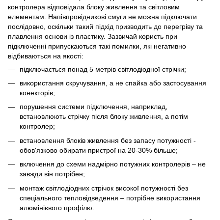
контролера відповідала блоку живлення та світловим
елементам. Напівпровідникові смуги не можна підключати
послідовно, оскільки такий підхід призводить до перегріву та
плавлення основи із пластику. Зазвичай користь при
підключенні припускаються такі помилки, які негативно
відбиваються на якості:
підключається понад 5 метрів світлодіодної стрічки;
використання скручування, а не спайка або застосування
конекторів;
порушення системи підключення, наприклад,
встановлюють стрічку після блоку живлення, а потім
контролер;
встановлення блоків живлення без запасу потужності -
обов'язково обирати пристрої на 20-30% більше;
включення до схеми надмірно потужних контролерів – не
завжди він потрібен;
монтаж світлодіодних стрічок високої потужності без
спеціального тепловідведення – потрібне використання
алюмінієвого профілю.