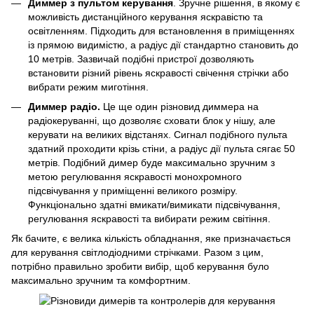
Диммер з пультом керування
. Зручне рішення, в якому є
можливість дистанційного керування яскравістю та
освітленням. Підходить для встановлення в приміщеннях
із прямою видимістю, а радіус дії стандартно становить до
10 метрів. Зазвичай подібні пристрої дозволяють
встановити різний рівень яскравості свічення стрічки або
вибрати режим миготіння.
Диммер радіо.
Це ще один різновид диммера на
радіокеруванні, що дозволяє сховати блок у нішу, але
керувати на великих відстанях. Сигнал подібного пульта
здатний проходити крізь стіни, а радіус дії пульта сягає 50
метрів. Подібний димер буде максимально зручним з
метою регулювання яскравості монохромного
підсвічування у приміщенні великого розміру.
Функціонально здатні вмикати/вимикати підсвічування,
регулювання яскравості та вибирати режим світіння.
Як бачите, є велика кількість обладнання, яке призначається
для керування світлодіодними стрічками. Разом з цим,
потрібно правильно зробити вибір, щоб керування було
максимально зручним та комфортним.