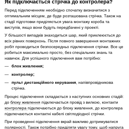
Як підключається стрічка до контролера?
Перед підключенням необхідно спочатку визначитися з
оптимальним місцем, де буде розташована стрічка. Також на
стадії підготовки приділяється увага монтажу короба та
виступів, якщо вони будуть передбачені у проекті.
У більшості випадків знаходиться шар, який приклеюється до
всіх рівних поверхонь. Після повного завершення монтажних
робіт проводиться безпосередньо підключення стрічки. Все це
робиться максимально просто, без спеціальних знань та
навичок. Для успішного підключення вам потрібно:
блок живлення;
контролер;
пульт дистанційного керування
, напівпровідникова
стрічка.
Процес підключення складається з наступних основних стадій:
до
блоку живлення
підключається провід з вилкою, контакти
контролера
підключаються до блоку живлення, до контролера
підключаються контактні кабелі світлодіодної стрічки.
При проведенні підключення вкрай важливо дотримуватися
полярності. Також потрібно приділяти увагу тому, щоб напруга