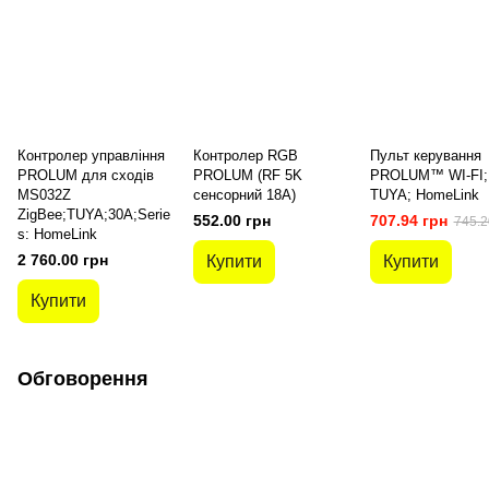
Контролер управління
Контролер RGB
Пульт керування
PROLUM для сходів
PROLUM (RF 5K
PROLUM™ WI-FI;
MS032Z
сенсорний 18A)
TUYA; HomeLink
ZigBee;TUYA;30A;Serie
552.00 грн
707.94 грн
745.2
s: HomeLink
2 760.00 грн
Купити
Купити
Купити
Обговорення