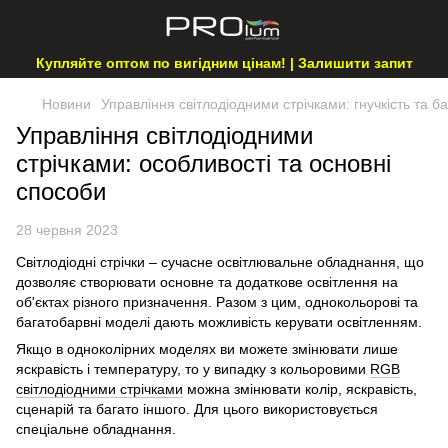
Купляйте оптом по вигідним цінам! | Залишити запит
Новини
Управління світлодіодними стрічками: гнучкість та б
Управління світлодіодними
стрічками: особливості та основні
способи
28 червня 2023
Світлодіодні стрічки – сучасне освітлювальне обладнання, що
дозволяє створювати основне та додаткове освітлення на
об'єктах різного призначення. Разом з цим, однокольорові та
багатобарвні моделі дають можливість керувати освітленням.
Якщо в одноколірних моделях ви можете змінювати лише
яскравість і температуру, то у випадку з кольоровими
RGB
світлодіодними стрічками
можна змінювати колір, яскравість,
сценарій та багато іншого. Для цього використовується
спеціальне обладнання.