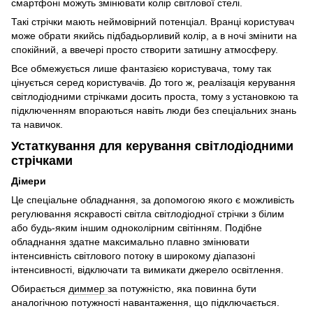
смартфоні можуть змінювати колір світлової стелі.
Такі стрічки мають неймовірний потенціал. Вранці користувач
може обрати якийсь підбадьорливий колір, а в ночі змінити на
спокійний, а ввечері просто створити затишну атмосферу.
Все обмежується лише фантазією користувача, тому так
цінується серед користувачів. До того ж, реалізація керування
світлодіодними стрічками досить проста, тому з установкою та
підключенням впораються навіть люди без спеціальних знань
та навичок.
Устаткування для керування світлодіодними
стрічками
Дімери
Це спеціальне обладнання, за допомогою якого є можливість
регулювання яскравості світла світлодіодної стрічки з білим
або будь-яким іншим одноколірним світінням. Подібне
обладнання здатне максимально плавно змінювати
інтенсивність світлового потоку в широкому діапазоні
інтенсивності, відключати та вимикати джерело освітлення.
Обирається
диммер
за потужністю, яка повинна бути
аналогічною потужності навантаження, що підключається.