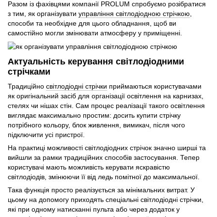
Разом із фахівцями компанії PROLUM спробуємо розібратися
з тим, як організувати
управління світлодіодною стрічкою
,
способи та необхідне для цього обладнання, щоб ви
самостійно могли змінювати атмосферу у приміщенні.
Актуальність керування світлодіодними
стрічками
Традиційно
світлодіодні стрічки
приймаються користувачами
як оригінальний засіб для організації освітлення на карнизах,
стелях чи нішах стін. Сам процес реалізації такого освітлення
виглядає максимально простим: досить купити стрічку
потрібного кольору, блок живлення, вимикач, після чого
підключити усі пристрої.
На практиці можливості світлодіодних стрічок значно ширші та
вийшли за рамки традиційних способів застосування. Тепер
користувачі мають можливість керувати яскравістю
світлодіодів, змінюючи її від ледь помітної до максимальної.
Така функція просто реалізується за мінімальних витрат. У
цьому на допомогу приходять спеціальні світлодіодні стрічки,
які при одному натисканні пульта або через додаток у