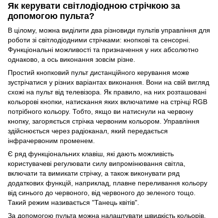
Як керувати світлодіодною стрічкою за
допомогою пульта?
В цілому, можна виділити два різновиди пультів управління для
роботи зі світлодіодними стрічками: кнопкові та сенсорні.
Функціональні можливості та призначення у них абсолютно
однаково, а ось виконання зовсім різне.
Простий кнопковий пульт дистанційного керування може
зустрічатися у різних варіантах виконання. Вони на свій вигляд
схожі на пульт від телевізора. Як правило, на них розташовані
кольорові кнопки, натискання яких включатиме на стрічці RGB
потрібного кольору. Тобто, якщо ви натиснули на червону
кнопку, загоряється стрічка червоним кольором. Управління
здійснюється через радіоканал, який передається
інфрачервоним променем.
Є ряд функціональних клавіш, які дають можливість
користувачеві регулювати силу випромінювання світла,
включати та вимикати стрічку, а також виконувати ряд
додаткових функцій, наприклад, плавне переливання кольору
від синього до червоного, від червоного до зеленого тощо.
Такий режим називається "Танець квітів".
За допомогою пульта можна налаштувати швидкість кольорів,