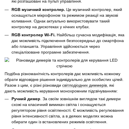
які розташовані на пульті управління.
RGB музичний контролер.
Це музичний контролер, який
оснащується мікрофоном та режимом реакції на звукові
коливання. Однак актуально використовувати такий
контролер на дискотеках у нічних клубах.
RGB контролер Wi-Fi.
Найбільш сучасна модифікація, яка
дає можливість підключення безпосередньо до смартфона
або планшета. Управління здійснюється через
спеціалізоване програмне забезпечення.
Подібна різноманітність контролерів дає можливість кожному
обрати відповідне рішення індивідуально для особистих цілей.
Разом з цим, є різні різновиди
світлодіодних диммерів
, які
дають можливість керування монохромним підсвічуванням:
Ручний димер
. За своїм зовнішнім виглядом такі димери
схожі на класичний вимикач світла і оснащуються
регулятором рівня освітленості. Є можливість регулювання
рівня інтенсивності світла, а в деяких моделях можна
обирати один із встановлених режимів освітлення.