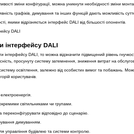
ливості зміни конфігурації, можна уникнути необхідності зміни мон
ність графіків, димування та інших функцій дають можливість сутт
ості, якими відрізняється інтерфейс DALI від більшості опонентів.
и інтерфейсу DALI
и інтерфейсу DALI, то можна відзначити підвищений рівень гнучкості
місність, просунуту систему затемнення, зниження витрат на обслуго
систему освітлення, залежно від особистих вимог та побажань. Можн
горій користувачів.
електроенергія.
окремими світильниками чи групами.
а переконфігурувати відповідно до сценарію.
рування димуванням.
ля управління будівлею та системи контролю.