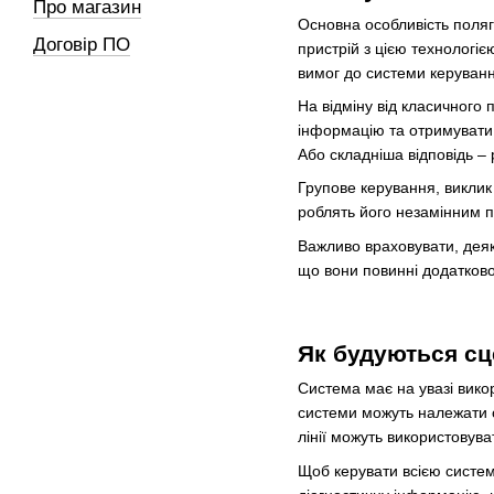
Про магазин
Основна особливість поляг
Договір ПО
пристрій з цією технологіє
вимог до системи керуванн
На відміну від класичного
інформацію та отримувати 
Або складніша відповідь –
Групове керування, виклик 
роблять його незамінним по
Важливо враховувати, деяк
що вони повинні додатково
Як будуються сц
Система має на увазі викор
системи можуть належати од
лінії можуть використовув
Щоб керувати всією систем