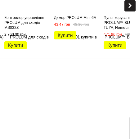
Контролер управління
Димер PROLUM Mini 6A
Пульт керування
PROLUM для сходів
PROLUM™ BLUETO
43.47 грн
48.30 грн
MS032Z
TUYA; HomeLink
ZigBee;TUYA;30A;Series:
2 760.00 грн
471.96 грн
496.80 
Купити
HomeLink
Купити
Купити