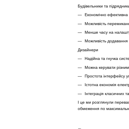
Будівельники та підрядник
Економічно ефективна 
Можливість перемиканн
Менше часу на налашту
Можливість додавання 
Дизайнери
Надійна та гнучка сист
Можна керувати різним
Простота інтерфейсу у
Істотна економія електр
Інтеграція класичних та
І це ми розглянули перева
обмеження по максимальном