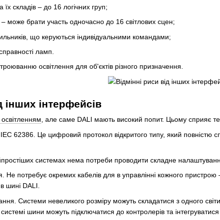
та їх складів – до 16 логічних груп;
ен – може брати участь одночасно до 16 світлових сцен;
ітильників, що керуються індивідуальними командами;
справності ламп.
троюванню освітлення для об'єктів різного призначення.
д інших інтерфейсів
 освітленням
, але саме DALI мають високий попит. Цьому сприяє те
EC 62386. Це цифровий протокол відкритого типу, який повністю сп
йпростіших системах нема потреби проводити складне налаштуван
. Не потребує окремих кабелів для в управлінні кожного пристрою
 в шині DALI.
ння. Системи невеликого розміру можуть складатися з одного світ
й системі шини можуть підключатися до контролерів та інтегруватися