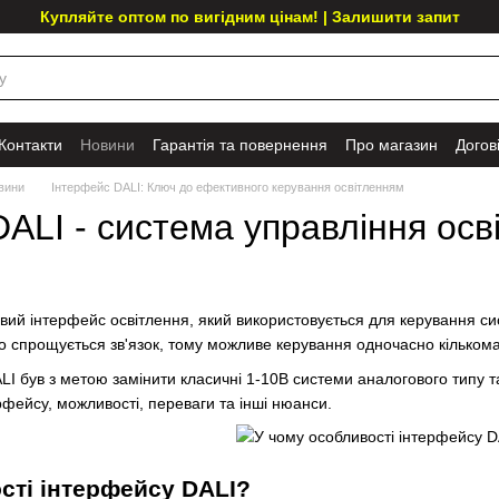
Купляйте оптом по вигідним цінам! | Залишити запит
Контакти
Новини
Гарантія та повернення
Про магазин
Догов
вини
Інтерфейс DALI: Ключ до ефективного керування освітленням
ALI - система управління осв
ий інтерфейс освітлення, який використовується для керування си
о спрощується зв'язок, тому можливе керування одночасно кільком
I був з метою замінити класичні 1-10В системи аналогового типу т
рфейсу, можливості, переваги та інші нюанси.
сті інтерфейсу DALI?