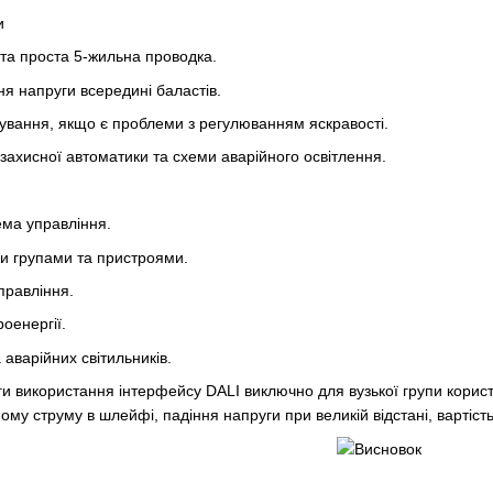
и
та проста 5-жильна проводка.
я напруги всередині баластів.
вання, якщо є проблеми з регулюванням яскравості.
захисної автоматики та схеми аварійного освітлення.
ема управління.
и групами та пристроями.
правління.
оенергії.
 аварійних світильників.
ги використання інтерфейсу DALI виключно для вузької групи користу
у струму в шлейфі, падіння напруги при великій відстані, вартіст