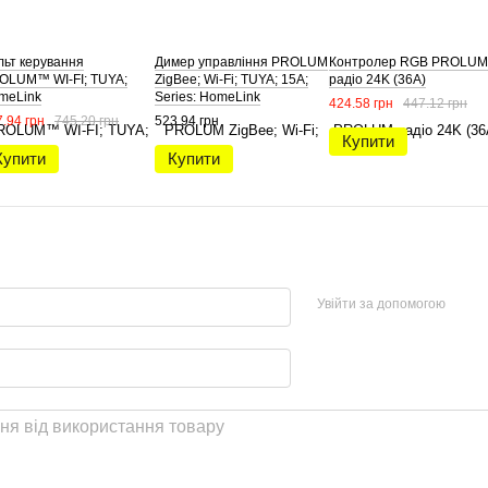
льт керування
Димер управління PROLUM
Контролер RGB PROLUM
OLUM™ WI-FI; TUYA;
ZigBee; Wi-Fi; TUYA; 15A;
радіо 24K (36A)
meLink
Series: HomeLink
424.58 грн
447.12 грн
.94 грн
745.20 грн
523.94 грн
Купити
Купити
Купити
Увійти за допомогою