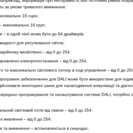
наприклад, інформація про несправність або поточний рівень яскрав
іть за умови тривалого вимкнення:
аксимально 16 сцен;
– максимально 16 груп;
 – в одній лінії може бути до 64 драйверів;
идкості для регулювання світла;
варійному висвітленні – від 0 до 254;
ідновленні електропостачання – від 0 до 254;
 та максимально світлового потоку в ході управління – від 0 до 25
програмне забезпечення для DALI може бути використане для індив
здійснювати моніторинг шини для налагодження комунікації та діагн
ередньо програмування та налаштування системи DALI, потрібно ск
льний світловий потік від лампи – від 0 до 254;
і живлення – від 0 до 254;
я та вимкнення – встановлюється в секундах;