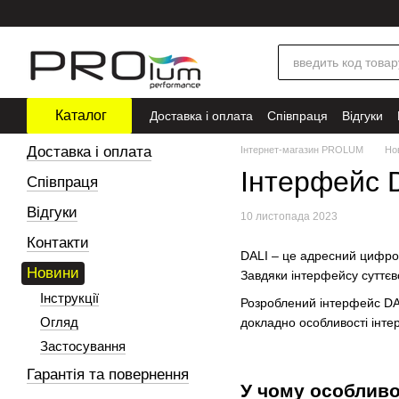
Перейти до основного контенту
Каталог
Доставка і оплата
Співпраця
Відгуки
Доставка і оплата
Інтернет-магазин PROLUM
Но
Інтерфейс D
Співпраця
Відгуки
10 листопада 2023
Контакти
DALI – це адресний цифров
Новини
Завдяки інтерфейсу суттєв
Інструкції
Розроблений інтерфейс DAL
Огляд
докладно особливості інте
Застосування
Гарантія та повернення
У чому особливо