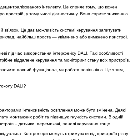
децентралізованого інтелекту. Це сприяє тому, що кожен
про пристрій, у тому числі діагностичну. Вона сприяє зниженню
 зв'язок. Це дає можливість системі керування запитувати
приклад, найбільш проста — увімкнено або вимкнено пристрої.
еві під час використання інтерфейсу DALI. Такі особливості
трібне віддалене керування та моніторинг стану всіх пристроїв.
печити повний функціонал, чи робота повільніша. Це з тим,
 факторами інтенсивність освітлення може бути змінена. Деякі
лату монтажних робіт та підвищує гнучкість системи. В одній
строїв – датчики, перемикачі, панелі керування тощо.
ивідуальна.
Контролери
можуть отримувати від пристроїв різну