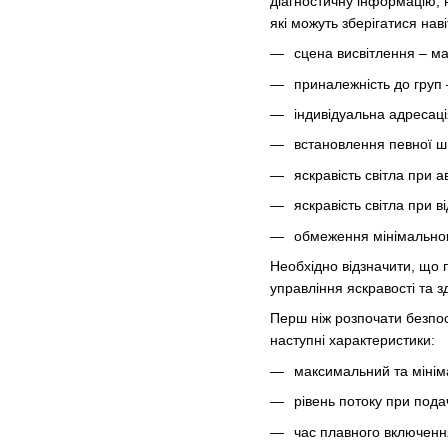
діагностичну інформацію, 
які можуть зберігатися нав
сцена висвітлення – м
приналежність до груп 
індивідуальна адресація
встановлення певної шв
яскравість світла при а
яскравість світла при в
обмеження мінімального
Необхідно відзначити, що 
управління яскравості та 
Перш ніж розпочати безпос
наступні характеристики:
максимальний та мініма
рівень потоку при подач
час плавного включенн