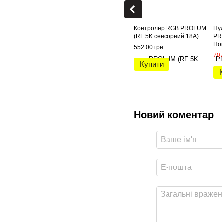
Контролер RGB PROLUM
Пу
(RF 5K сенсорний 18A)
PR
Ho
552.00 грн
707
Купити
Новий коментар