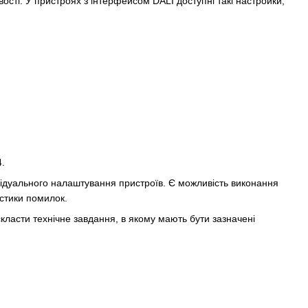
ості. У пристроях з інтерфейсом DALI доступні такі настройки,
4.
ідуального налаштування пристроїв. Є можливість виконання
остики помилок.
ласти технічне завдання, в якому мають бути зазначені