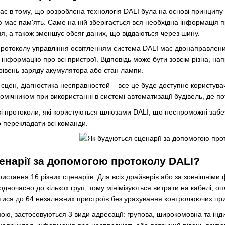
ає в тому, що розроблена технологія DALI була на основі принципу 
ю має пам'ять. Саме на ній зберігається вся необхідна інформація 
я, а також зменшує обсяг даних, що віддаються через шину.
 протоколу управління освітленням система DALI має двонаправлений
інформацію про всі пристрої. Відповідь може бути зовсім різна, на
 рівень заряду акумулятора або стан лампи.
сцен, діагностика несправностей – все це буде доступне користувач
мічником при використанні в системі автоматизації будівель, де по
і протоколи, які користуються шлюзами DALI, що неспроможні забез
 перекладати всі команди.
енарії за допомогою протоколу DALI?
истання 16 різних сценаріїв. Для всіх драйверів або за зовнішніми
ночасно до кількох груп, тому мінімізуються витрати на кабелі, оп
атися до 64 незалежних пристроїв без урахування контролюючих при
ою, застосовуються 3 види адресації: групова, широкомовна та інд